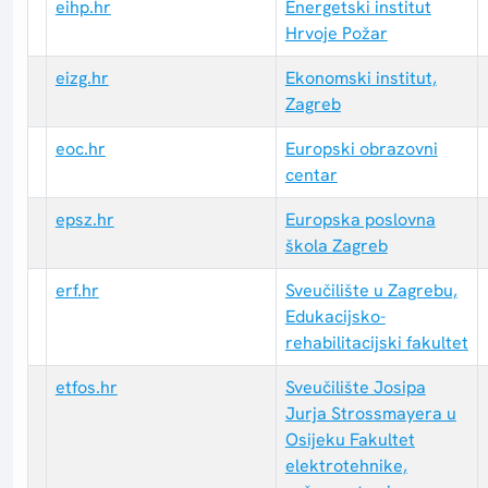
eihp.hr
Energetski institut
Hrvoje Požar
eizg.hr
Ekonomski institut,
Zagreb
eoc.hr
Europski obrazovni
centar
epsz.hr
Europska poslovna
škola Zagreb
erf.hr
Sveučilište u Zagrebu,
Edukacijsko-
rehabilitacijski fakultet
etfos.hr
Sveučilište Josipa
Jurja Strossmayera u
Osijeku Fakultet
elektrotehnike,