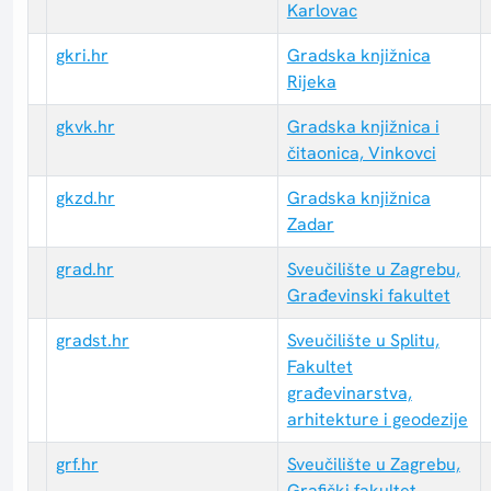
Karlovac
gkri.hr
Gradska knjižnica
Rijeka
gkvk.hr
Gradska knjižnica i
čitaonica, Vinkovci
gkzd.hr
Gradska knjižnica
Zadar
grad.hr
Sveučilište u Zagrebu,
Građevinski fakultet
gradst.hr
Sveučilište u Splitu,
Fakultet
građevinarstva,
arhitekture i geodezije
grf.hr
Sveučilište u Zagrebu,
Grafički fakultet