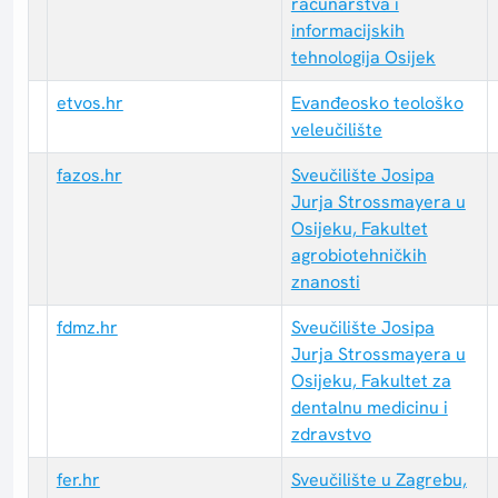
računarstva i
informacijskih
tehnologija Osijek
etvos.hr
Evanđeosko teološko
veleučilište
fazos.hr
Sveučilište Josipa
Jurja Strossmayera u
Osijeku, Fakultet
agrobiotehničkih
znanosti
fdmz.hr
Sveučilište Josipa
Jurja Strossmayera u
Osijeku, Fakultet za
dentalnu medicinu i
zdravstvo
fer.hr
Sveučilište u Zagrebu,