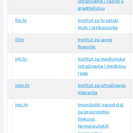
istraživanje i razvoj u
graditeljstvu
ihjj.hr
Institut za hrvatski
jezik i jezikoslovlje
ijf.hr
Institut za javne
financije
imi.hr
Institut za medicinska
istraživanja i medicinu
rada
imin.hr
Institut za istraživanje
migracija
imz.hr
Imunološki zavod d.d.
za proizvodnju
lijekova,
farmaceutskih