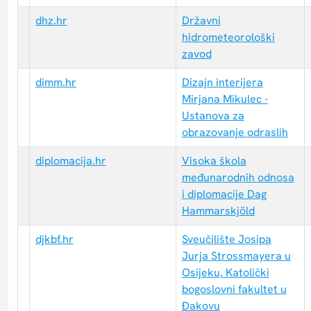
dhz.hr
Državni
hidrometeorološki
zavod
dimm.hr
Dizajn interijera
Mirjana Mikulec -
Ustanova za
obrazovanje odraslih
diplomacija.hr
Visoka škola
međunarodnih odnosa
i diplomacije Dag
Hammarskjöld
djkbf.hr
Sveučilište Josipa
Jurja Strossmayera u
Osijeku, Katolički
bogoslovni fakultet u
Đakovu