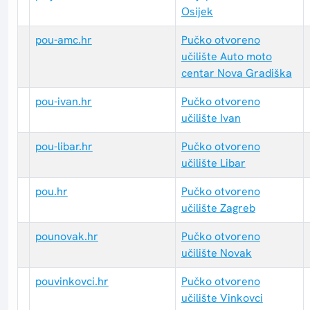
Osijek
pou-amc.hr
Pučko otvoreno
učilište Auto moto
centar Nova Gradiška
pou-ivan.hr
Pučko otvoreno
učilište Ivan
pou-libar.hr
Pučko otvoreno
učilište Libar
pou.hr
Pučko otvoreno
učilište Zagreb
pounovak.hr
Pučko otvoreno
učilište Novak
pouvinkovci.hr
Pučko otvoreno
učilište Vinkovci