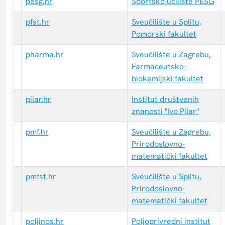
pesg.hr
Sportsko učilište PESG
pfst.hr
Sveučilište u Splitu,
Pomorski fakultet
pharma.hr
Sveučilište u Zagrebu,
Farmaceutsko-
biokemijski fakultet
pilar.hr
Institut društvenih
znanosti "Ivo Pilar"
pmf.hr
Sveučilište u Zagrebu,
Prirodoslovno-
matematički fakultet
pmfst.hr
Sveučilište u Splitu,
Prirodoslovno-
matematički fakultet
poljinos.hr
Poljoprivredni institut