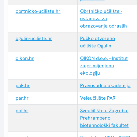
obrtnicko-uciliste.hr
Obrtničko učilište -
ustanova za
obrazovanje odraslih
ogulin-uciliste.hr
Pučko otvoreno
učilište Ogulin
oikon.hr
OIKON d.o.o. - Institut
za primijenjenu
ekologiju
pak.hr
Pravosudna akademija
par.hr
Veleučilište PAR
pbf.hr
Sveučilište u Zagrebu,
Prehrambeno-
biotehnološki fakultet