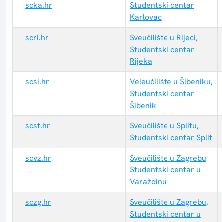
scka.hr
Studentski centar
Karlovac
scri.hr
Sveučilište u Rijeci,
Studentski centar
Rijeka
scsi.hr
Veleučilište u Šibeniku,
Studentski centar
Šibenik
scst.hr
Sveučilište u Splitu,
Studentski centar Split
scvz.hr
Sveučilište u Zagrebu
Studentski centar u
Varaždinu
sczg.hr
Sveučilište u Zagrebu,
Studentski centar u