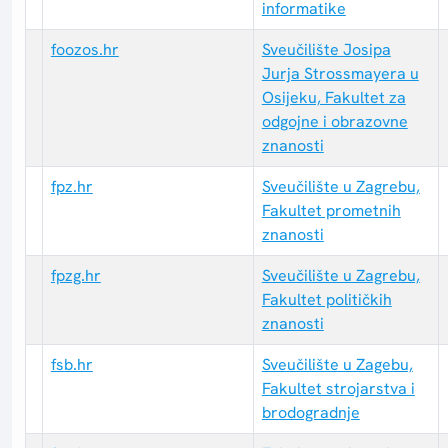
informatike
foozos.hr
Sveučilište Josipa
Jurja Strossmayera u
Osijeku, Fakultet za
odgojne i obrazovne
znanosti
fpz.hr
Sveučilište u Zagrebu,
Fakultet prometnih
znanosti
fpzg.hr
Sveučilište u Zagrebu,
Fakultet političkih
znanosti
fsb.hr
Sveučilište u Zagebu,
Fakultet strojarstva i
brodogradnje