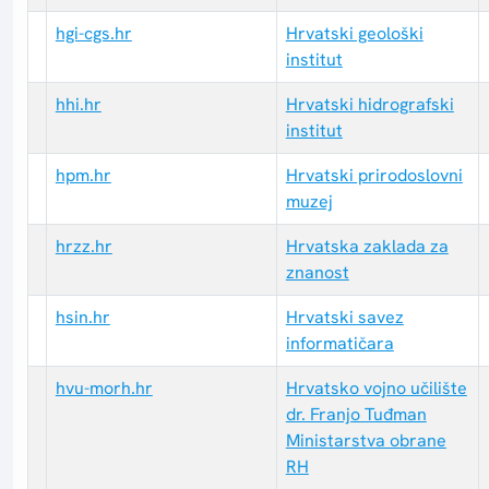
hgi-cgs.hr
Hrvatski geološki
institut
hhi.hr
Hrvatski hidrografski
institut
hpm.hr
Hrvatski prirodoslovni
muzej
hrzz.hr
Hrvatska zaklada za
znanost
hsin.hr
Hrvatski savez
informatičara
hvu-morh.hr
Hrvatsko vojno učilište
dr. Franjo Tuđman
Ministarstva obrane
RH