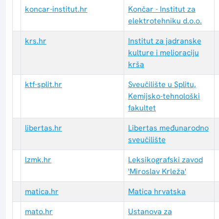
koncar-institut.hr
Končar - Institut za
elektrotehniku d.o.o.
krs.hr
Institut za jadranske
kulture i melioraciju
krša
ktf-split.hr
Sveučilište u Splitu,
Kemijsko-tehnološki
fakultet
libertas.hr
Libertas međunarodno
sveučilište
lzmk.hr
Leksikografski zavod
'Miroslav Krleža'
matica.hr
Matica hrvatska
mato.hr
Ustanova za