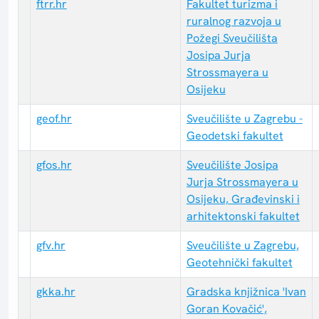
ftrr.hr
Fakultet turizma i
ruralnog razvoja u
Požegi Sveučilišta
Josipa Jurja
Strossmayera u
Osijeku
geof.hr
Sveučilište u Zagrebu -
Geodetski fakultet
gfos.hr
Sveučilište Josipa
Jurja Strossmayera u
Osijeku, Građevinski i
arhitektonski fakultet
gfv.hr
Sveučilište u Zagrebu,
Geotehnički fakultet
gkka.hr
Gradska knjižnica 'Ivan
Goran Kovačić',