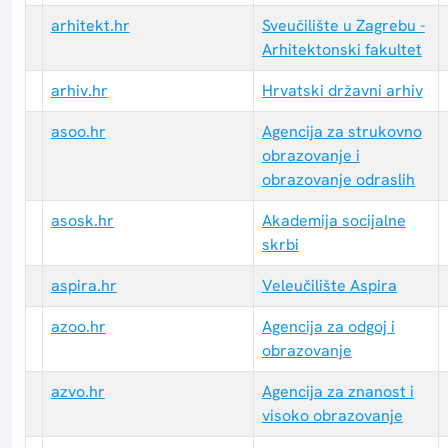
arhitekt.hr
Sveučilište u Zagrebu -
Arhitektonski fakultet
arhiv.hr
Hrvatski državni arhiv
asoo.hr
Agencija za strukovno
obrazovanje i
obrazovanje odraslih
asosk.hr
Akademija socijalne
skrbi
aspira.hr
Veleučilište Aspira
azoo.hr
Agencija za odgoj i
obrazovanje
azvo.hr
Agencija za znanost i
visoko obrazovanje