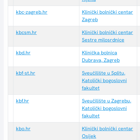
kbc-zagreb.hr
Klinički bolnički centar
Zagreb
kbcsm.hr
Klinički bolnički centar
Sestre milosrdnice
kbd.hr
Klinička bolnica
Dubrava, Zagreb
kbf-st.hr
Sveučilište u Splitu,
Katolički bogoslovni
fakultet
kbf.hr
Sveučilište u Zagrebu,
Katolički bogoslovni
fakultet
kbo.hr
Klinički bolnički centar
Osijek