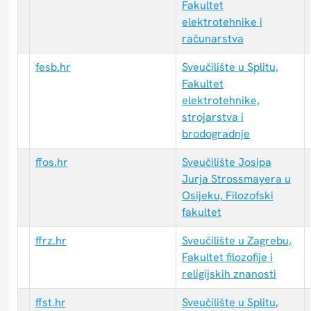
Fakultet
elektrotehnike i
računarstva
fesb.hr
Sveučilište u Splitu,
Fakultet
elektrotehnike,
strojarstva i
brodogradnje
ffos.hr
Sveučilište Josipa
Jurja Strossmayera u
Osijeku, Filozofski
fakultet
ffrz.hr
Sveučilište u Zagrebu,
Fakultet filozofije i
religijskih znanosti
ffst.hr
Sveučilište u Splitu,