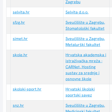
Zagrebu
selvita.hr
Selvita d.o.o.
sfzg.hr
Sveučilište u Zagrebu,
Stomatološki fakultet
simet.hr
Sveučilište u Zagrebu,
Metalurški fakultet
skole.hr
Hrvatska akademska i
istraživačka mreža -
CARNet, Hosting
sustav za srednje i
osnovne škole
skolski-sport.hr
Hrvatski školski
sportski savez
snz.hr
Sveučilište u Zagrebu,
Medicinski fakultet,