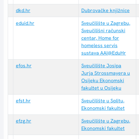
dkd.hr
Dubrovačke knjižnice
eduid.hr
Sveučilište u Zagrebu,
Sveučilišni računski
centar, Home for
homeless servis
sustava AAI@EduHr
efos.hr
Sveučilište Josipa
Jurja Strossmayera u
Osijeku Ekonomski
fakultet u Osijeku
efst.hr
Sveučilište u Splitu,
Ekonomski fakultet
efzg.hr
Sveučilište u Zagrebu,
Ekonomski fakultet