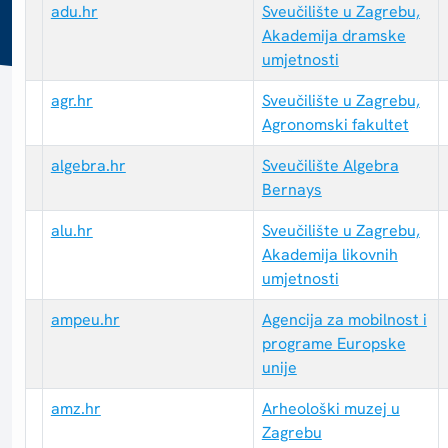
adu.hr
Sveučilište u Zagrebu,
Akademija dramske
umjetnosti
agr.hr
Sveučilište u Zagrebu,
Agronomski fakultet
algebra.hr
Sveučilište Algebra
Bernays
alu.hr
Sveučilište u Zagrebu,
Akademija likovnih
umjetnosti
ampeu.hr
Agencija za mobilnost i
programe Europske
unije
amz.hr
Arheološki muzej u
Zagrebu