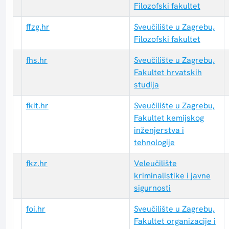
Filozofski fakultet
ffzg.hr
Sveučilište u Zagrebu,
Filozofski fakultet
fhs.hr
Sveučilište u Zagrebu,
Fakultet hrvatskih
studija
fkit.hr
Sveučilište u Zagrebu,
Fakultet kemijskog
inženjerstva i
tehnologije
fkz.hr
Veleučilište
kriminalistike i javne
sigurnosti
foi.hr
Sveučilište u Zagrebu,
Fakultet organizacije i