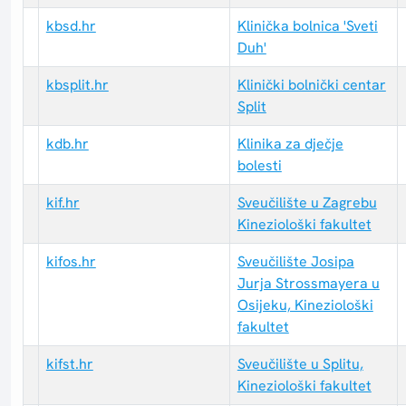
kbsd.hr
Klinička bolnica 'Sveti
Duh'
kbsplit.hr
Klinički bolnički centar
Split
kdb.hr
Klinika za dječje
bolesti
kif.hr
Sveučilište u Zagrebu
Kineziološki fakultet
kifos.hr
Sveučilište Josipa
Jurja Strossmayera u
Osijeku, Kineziološki
fakultet
kifst.hr
Sveučilište u Splitu,
Kineziološki fakultet