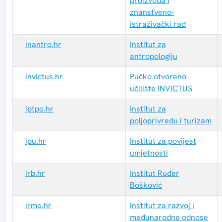
proizvoda i
znanstveno-
istraživački rad
inantro.hr
Institut za
antropologiju
invictus.hr
Pučko otvoreno
učilište INVICTUS
iptpo.hr
Institut za
poljoprivredu i turizam
ipu.hr
Institut za povijest
umjetnosti
irb.hr
Institut Ruđer
Bošković
irmo.hr
Institut za razvoj i
međunarodne odnose