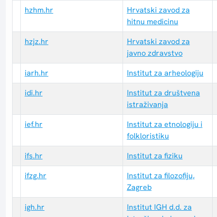
hzhm.hr
Hrvatski zavod za
hitnu medicinu
hzjz.hr
Hrvatski zavod za
javno zdravstvo
iarh.hr
Institut za arheologiju
idi.hr
Institut za društvena
istraživanja
ief.hr
Institut za etnologiju i
folkloristiku
ifs.hr
Institut za fiziku
ifzg.hr
Institut za filozofiju,
Zagreb
igh.hr
Institut IGH d.d. za