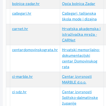
bolnica-zadar.hr
Opća bolnica Zadar
callegari.hr
Callegari, talijanska
škola mode i dizajna
carnet.hr
Hrvatska akademska i
istraživačka mreža -
CARNet
centardomovinskograta.hr
Hrvatski memorijalno-
dokumentacijski
centar Domovinskog
rata
ci-marble.hr
Centar izvrsnosti
MARBLE d.o.o.
ci-sdz.hr
Centar izvrsnosti
Splitsko-dalmatinske
županije