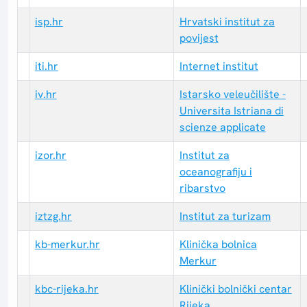
isp.hr
Hrvatski institut za
povijest
iti.hr
Internet institut
iv.hr
Istarsko veleučilište -
Universita Istriana di
scienze applicate
izor.hr
Institut za
oceanografiju i
ribarstvo
iztzg.hr
Institut za turizam
kb-merkur.hr
Klinička bolnica
Merkur
kbc-rijeka.hr
Klinički bolnički centar
Rijeka