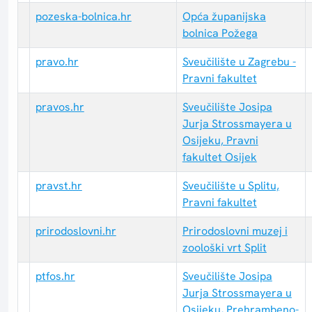
pozeska-bolnica.hr
Opća županijska
bolnica Požega
pravo.hr
Sveučilište u Zagrebu -
Pravni fakultet
pravos.hr
Sveučilište Josipa
Jurja Strossmayera u
Osijeku, Pravni
fakultet Osijek
pravst.hr
Sveučilište u Splitu,
Pravni fakultet
prirodoslovni.hr
Prirodoslovni muzej i
zoološki vrt Split
ptfos.hr
Sveučilište Josipa
Jurja Strossmayera u
Osijeku, Prehrambeno-