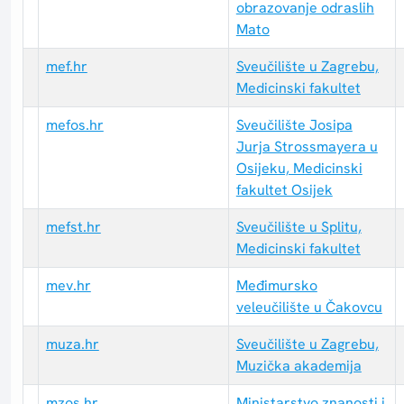
obrazovanje odraslih
Mato
mef.hr
Sveučilište u Zagrebu,
Medicinski fakultet
mefos.hr
Sveučilište Josipa
Jurja Strossmayera u
Osijeku, Medicinski
fakultet Osijek
mefst.hr
Sveučilište u Splitu,
Medicinski fakultet
mev.hr
Međimursko
veleučilište u Čakovcu
muza.hr
Sveučilište u Zagrebu,
Muzička akademija
mzos.hr
Ministarstvo znanosti i