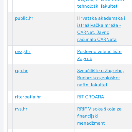
tehnološki fakultet
public.hr
Hrvatska akademska i
istraživačka mreža -
CARNet, Javno
računalo CARNeta
pvzg.hr
Poslovno veleučilište
Zagreb
rgn.hr
Sveučilište u Zagrebu,
Rudarsko-geološko-
naftni fakultet
ritcroatia.hr
RIT CROATIA
rvs.hr
RRiF Visoka škola za
financijski
menadžment