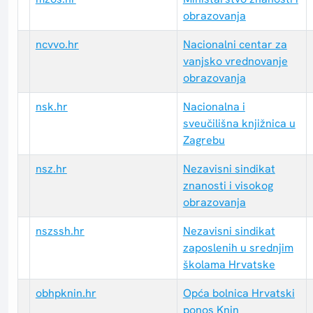
obrazovanja
ncvvo.hr
Nacionalni centar za
vanjsko vrednovanje
obrazovanja
nsk.hr
Nacionalna i
sveučilišna knjižnica u
Zagrebu
nsz.hr
Nezavisni sindikat
znanosti i visokog
obrazovanja
nszssh.hr
Nezavisni sindikat
zaposlenih u srednjim
školama Hrvatske
obhpknin.hr
Opća bolnica Hrvatski
ponos Knin