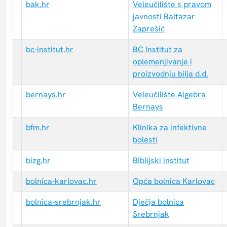
bak.hr
Veleučilište s pravom
javnosti Baltazar
Zaprešić
bc-institut.hr
BC Institut za
oplemenjivanje i
proizvodnju bilja d.d.
bernays.hr
Veleučilište Algebra
Bernays
bfm.hr
Klinika za infektivne
bolesti
bizg.hr
Biblijski institut
bolnica-karlovac.hr
Opća bolnica Karlovac
bolnica-srebrnjak.hr
Dječja bolnica
Srebrnjak