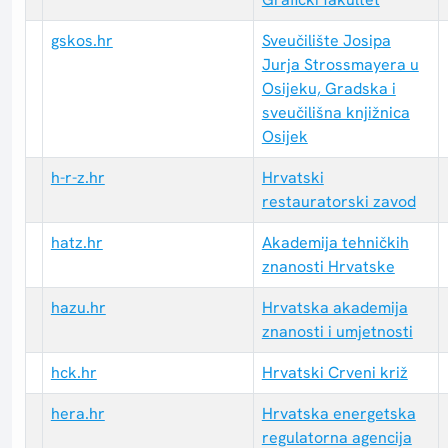
gskos.hr
Sveučilište Josipa
Jurja Strossmayera u
Osijeku, Gradska i
sveučilišna knjižnica
Osijek
h-r-z.hr
Hrvatski
restauratorski zavod
hatz.hr
Akademija tehničkih
znanosti Hrvatske
hazu.hr
Hrvatska akademija
znanosti i umjetnosti
hck.hr
Hrvatski Crveni križ
hera.hr
Hrvatska energetska
regulatorna agencija