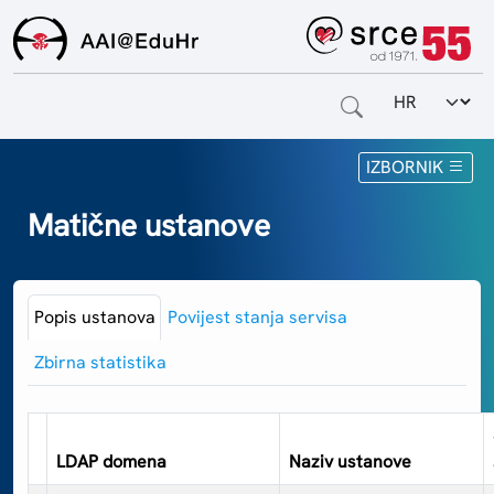
Odabir jezi
Naslovnica
IZBORNIK
Za krajnje korisnike
Matične ustanove
Za davatelje usluga
Za matične ustanove
Popis ustanova
Povijest stanja servisa
Zbirna statistika
O sustavu
Kontakt
LDAP domena
Naziv ustanove