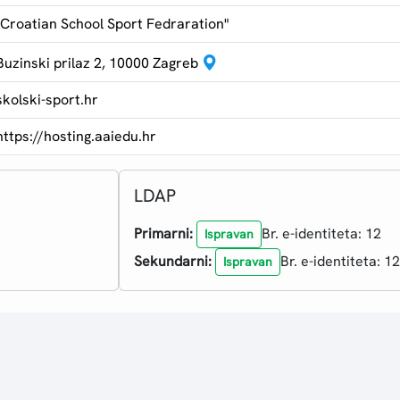
"Croatian School Sport Fedraration"
Buzinski prilaz 2, 10000 Zagreb
skolski-sport.hr
https://hosting.aaiedu.hr
LDAP
Primarni:
Br. e-identiteta: 12
Ispravan
Sekundarni:
Br. e-identiteta: 12
Ispravan