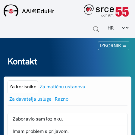
Odabir jezi
Naslovnica
IZBORNIK
Za krajnje korisnike
Kontakt
Za davatelje usluga
Za matične ustanove
Za korisnike
Za matičnu ustanovu
Za davatelja usluge
Razno
O sustavu
Kontakt
Zaboravio sam lozinku.
Imam problem s prijavom.