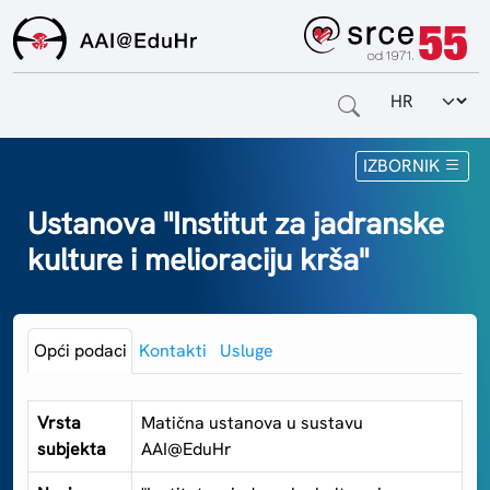
Odabir jezi
Naslovnica
IZBORNIK
Za krajnje korisnike
Ustanova "Institut za jadranske
kulture i melioraciju krša"
Za davatelje usluga
Za matične ustanove
Opći podaci
Kontakti
Usluge
O sustavu
Kontakt
Vrsta
Matična ustanova u sustavu
subjekta
AAI@EduHr