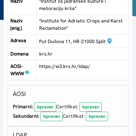
Naziv
"Institut za jadranske kulture i
melioraciju krša"
Naziv
"Institute for Adriatic Crops and Karst
(eng.)
Reclamation"
Adresa
Put Duilova 11, HR-21000 Split
Domena
krs.hr
AOSI-
https://w3.krs.hr/ldap/
WWW
AOSI
Primarni:
Certifikat:
Ispravan
Ispravan
Sekundarni:
Certifikat:
Ispravan
Ispravan
LDAP