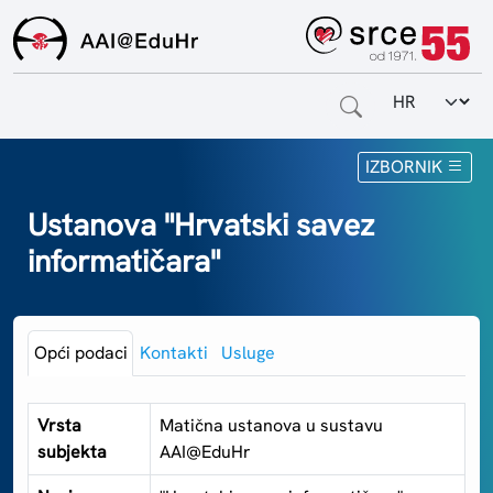
Odabir jezi
Naslovnica
IZBORNIK
Za krajnje korisnike
Ustanova "Hrvatski savez
informatičara"
Za davatelje usluga
Za matične ustanove
Opći podaci
Kontakti
Usluge
O sustavu
Kontakt
Vrsta
Matična ustanova u sustavu
subjekta
AAI@EduHr