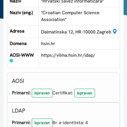
Naziv
"Hrvatski savez informatičara"
Naziv (eng.)
"Croatian Computer Science
Association"
Adresa
Dalmatinska 12, HR-10000 Zagreb
Domena
hsin.hr
AOSI-WWW
https://vilma.hsin.hr/ldap/
AOSI
Primarni:
Certifikat:
Ispravan
Ispravan
LDAP
Primarni:
Br. e-identiteta: 4
Ispravan