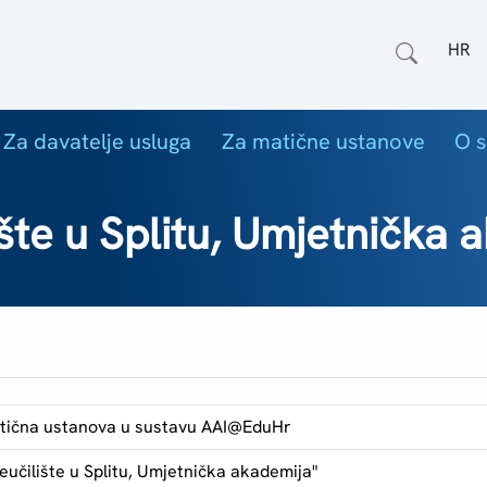
Odab
Za davatelje usluga
Za matične ustanove
O s
šte u Splitu, Umjetnička 
tična ustanova u sustavu AAI@EduHr
eučilište u Splitu, Umjetnička akademija"