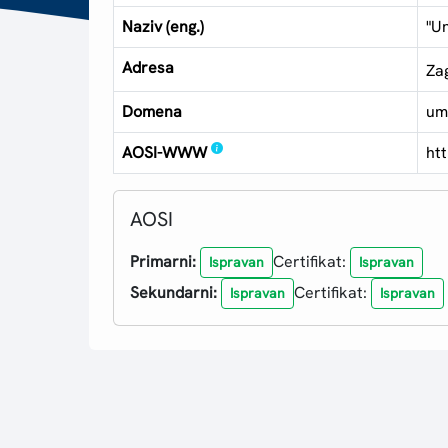
Naziv (eng.)
"Un
Adresa
Za
Domena
um
AOSI-WWW
ht
AOSI
Primarni:
Certifikat:
Ispravan
Ispravan
Sekundarni:
Certifikat:
Ispravan
Ispravan