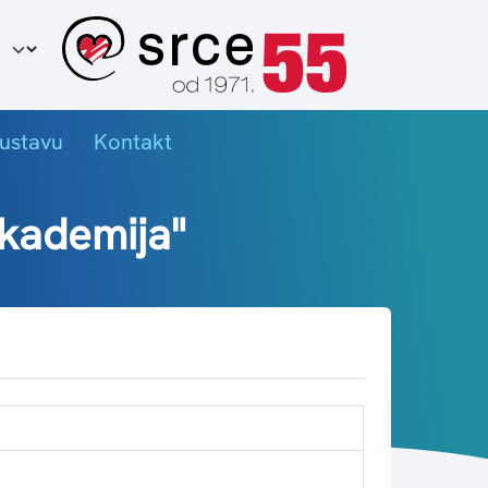
ir jezika
ustavu
Kontakt
akademija"