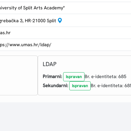
iversity of Split Arts Academy"
grebačka 3, HR-21000 Split
as.hr
tps://www.umas.hr/ldap/
LDAP
Primarni:
Br. e-identiteta: 685
Ispravan
Sekundarni:
Br. e-identiteta: 68
Ispravan