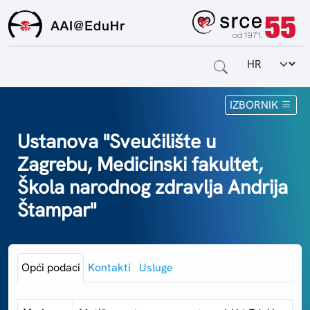
Odabir jezi
Naslovnica
IZBORNIK
Za krajnje korisnike
Ustanova "Sveučilište u
Zagrebu, Medicinski fakultet,
Za davatelje usluga
Škola narodnog zdravlja Andrija
Za matične ustanove
Štampar"
O sustavu
Kontakt
Opći podaci
Kontakti
Usluge