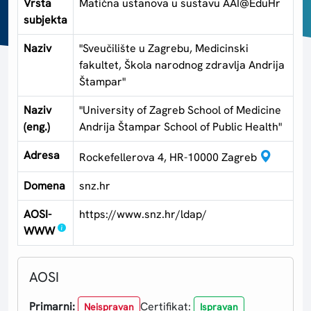
Vrsta
Matična ustanova u sustavu AAI@EduHr
subjekta
Naziv
"Sveučilište u Zagrebu, Medicinski
fakultet, Škola narodnog zdravlja Andrija
Štampar"
Naziv
"University of Zagreb School of Medicine
(eng.)
Andrija Štampar School of Public Health"
Adresa
Rockefellerova 4, HR-10000 Zagreb
Domena
snz.hr
AOSI-
https://www.snz.hr/ldap/
WWW
AOSI
Primarni:
Certifikat:
Neispravan
Ispravan