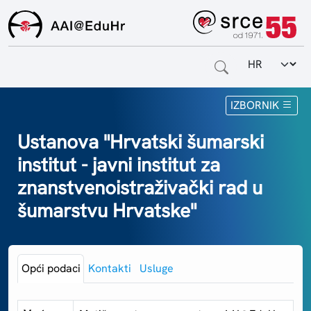
Odabir jezi
Naslovnica
IZBORNIK
Za krajnje korisnike
Ustanova "Hrvatski šumarski
institut - javni institut za
Za davatelje usluga
znanstvenoistraživački rad u
Za matične ustanove
šumarstvu Hrvatske"
O sustavu
Kontakt
Opći podaci
Kontakti
Usluge