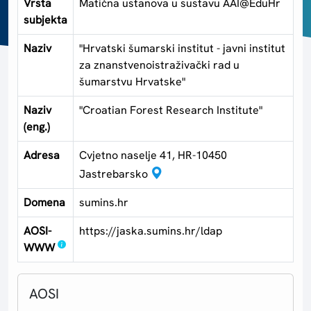
Vrsta
Matična ustanova u sustavu AAI@EduHr
subjekta
Naziv
"Hrvatski šumarski institut - javni institut
za znanstvenoistraživački rad u
šumarstvu Hrvatske"
Naziv
"Croatian Forest Research Institute"
(eng.)
Adresa
Cvjetno naselje 41, HR-10450
Jastrebarsko
Domena
sumins.hr
AOSI-
https://jaska.sumins.hr/ldap
WWW
AOSI