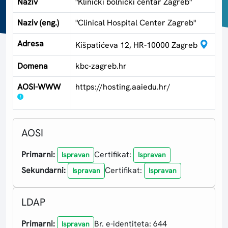
Naziv
"Klinički bolnički centar Zagreb"
Naziv (eng.)
"Clinical Hospital Center Zagreb"
Adresa
Kišpatićeva 12, HR-10000 Zagreb
Domena
kbc-zagreb.hr
AOSI-WWW
https://hosting.aaiedu.hr/
AOSI
Primarni:
Certifikat:
Ispravan
Ispravan
Sekundarni:
Certifikat:
Ispravan
Ispravan
LDAP
Primarni:
Br. e-identiteta: 644
Ispravan