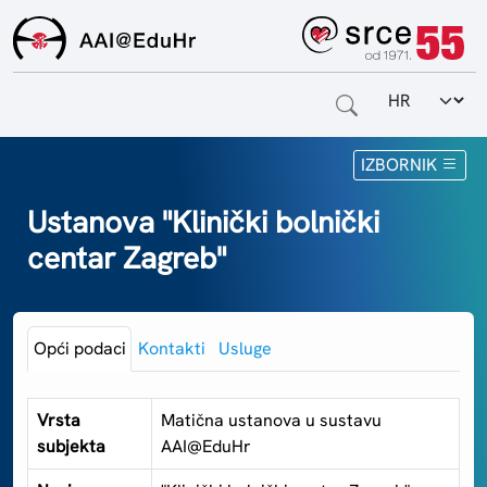
Odabir jezi
Naslovnica
IZBORNIK
Za krajnje korisnike
Ustanova "Klinički bolnički
centar Zagreb"
Za davatelje usluga
Za matične ustanove
Opći podaci
Kontakti
Usluge
O sustavu
Kontakt
Vrsta
Matična ustanova u sustavu
subjekta
AAI@EduHr