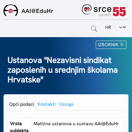
Odabir jezi
Naslovnica
IZBORNIK
Za krajnje korisnike
Ustanova "Nezavisni sindikat
zaposlenih u srednjim školama
Za davatelje usluga
Hrvatske"
Za matične ustanove
O sustavu
Opći podaci
Kontakti
Usluge
Kontakt
Vrsta
Matična ustanova u sustavu AAI@EduHr
subjekta