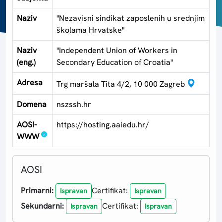
Naziv
"Nezavisni sindikat zaposlenih u srednjim
školama Hrvatske"
Naziv
"Independent Union of Workers in
(eng.)
Secondary Education of Croatia"
Adresa
Trg maršala Tita 4/2, 10 000 Zagreb
Domena
nszssh.hr
AOSI-
https://hosting.aaiedu.hr/
WWW
AOSI
Primarni:
Certifikat:
Ispravan
Ispravan
Sekundarni:
Certifikat:
Ispravan
Ispravan