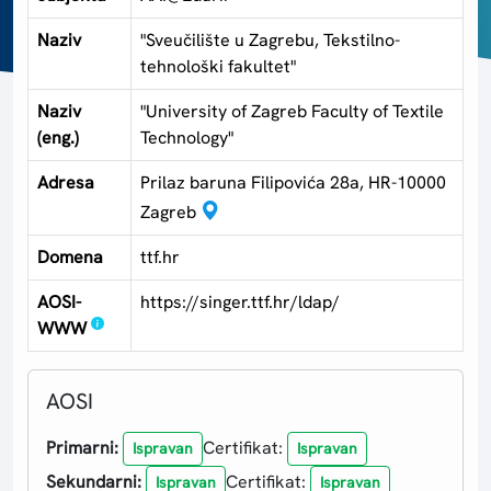
Naziv
"Sveučilište u Zagrebu, Tekstilno-
tehnološki fakultet"
Naziv
"University of Zagreb Faculty of Textile
(eng.)
Technology"
Adresa
Prilaz baruna Filipovića 28a, HR-10000
Zagreb
Domena
ttf.hr
AOSI-
https://singer.ttf.hr/ldap/
WWW
AOSI
Primarni:
Certifikat:
Ispravan
Ispravan
Sekundarni:
Certifikat:
Ispravan
Ispravan