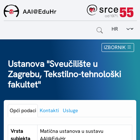
Odabir jezi
Naslovnica
IZBORNIK
Za krajnje korisnike
Ustanova "Sveučilište u
Zagrebu, Tekstilno-tehnološki
Za davatelje usluga
fakultet"
Za matične ustanove
O sustavu
Opći podaci
Kontakti
Usluge
Kontakt
Vrsta
Matična ustanova u sustavu
subjekta
AAI@EduHr