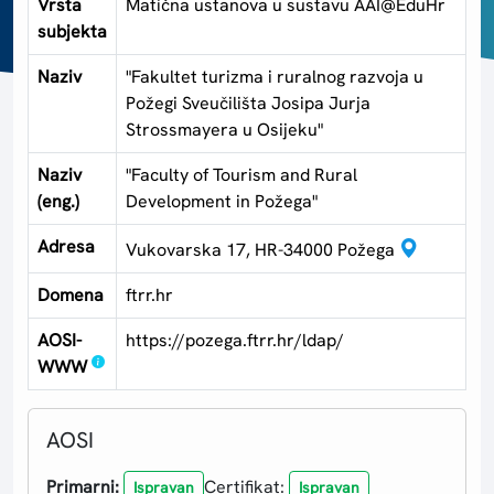
Vrsta
Matična ustanova u sustavu AAI@EduHr
subjekta
Naziv
"Fakultet turizma i ruralnog razvoja u
Požegi Sveučilišta Josipa Jurja
Strossmayera u Osijeku"
Naziv
"Faculty of Tourism and Rural
(eng.)
Development in Požega"
Adresa
Vukovarska 17, HR-34000 Požega
Domena
ftrr.hr
AOSI-
https://pozega.ftrr.hr/ldap/
WWW
AOSI
Primarni:
Certifikat:
Ispravan
Ispravan