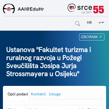
Odabir jezi
Naslovnica
IZBORNIK
Za krajnje korisnike
Ustanova "Fakultet turizma i
ruralnog razvoja u Požegi
Za davatelje usluga
Sveučilišta Josipa Jurja
Za matične ustanove
Strossmayera u Osijeku"
O sustavu
Kontakt
Opći podaci
Kontakti
Usluge