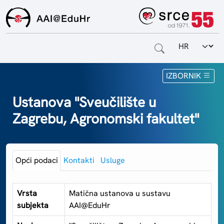
Odabir jezi
Naslovnica
IZBORNIK
Za krajnje korisnike
Ustanova "Sveučilište u
Zagrebu, Agronomski fakultet"
Za davatelje usluga
Za matične ustanove
Opći podaci
Kontakti
Usluge
O sustavu
Kontakt
Vrsta
Matična ustanova u sustavu
subjekta
AAI@EduHr