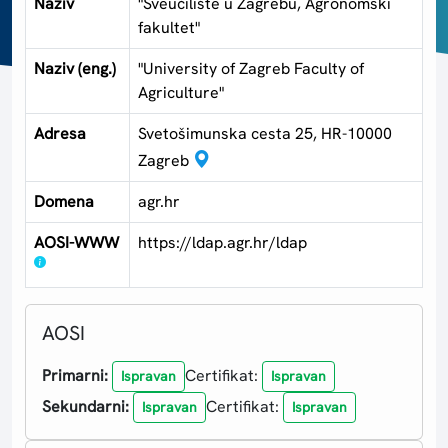
Naziv
"Sveučilište u Zagrebu, Agronomski
fakultet"
Naziv (eng.)
"University of Zagreb Faculty of
Agriculture"
Adresa
Svetošimunska cesta 25, HR-10000
Zagreb
Domena
agr.hr
AOSI-WWW
https://ldap.agr.hr/ldap
AOSI
Primarni:
Certifikat:
Ispravan
Ispravan
Sekundarni:
Certifikat:
Ispravan
Ispravan