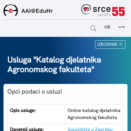
Odabir jezi
Naslovnica
IZBORNIK
Za krajnje korisnike
Usluga "Katalog djelatnika
Agronomskog fakulteta"
Za davatelje usluga
Za matične ustanove
Opći podaci o usluzi
O sustavu
Kontakt
Opis usluge:
Online katalog djelatnika
Agronomskog fakulteta
Davatelj usluge:
Sveučilište u Zagrebu,