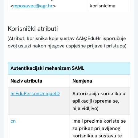
<
mposavec@agr.hr
>
korisnicima
Korisnički atributi
(Atributi korisnika koje sustav AAI@EduHr isporučuje
ovoj usluzi nakon njegove uspješne prijave i pristupa)
Autentikacijski mehanizam SAML
Naziv atributa
Namjena
hrEduPersonUniqueID
Autorizacija korisnika u
aplikaciji (sprema se,
nije vidljivo)
cn
Ime i prezime koriste se
za prikaz prijavljenog
korisnika u sustavu te