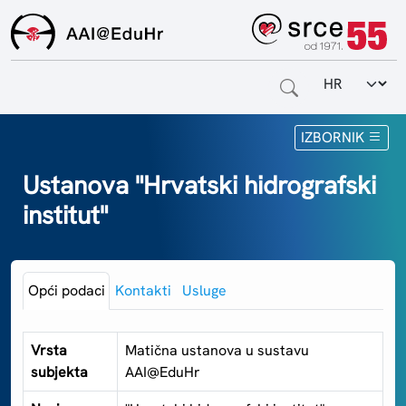
Odabir jezi
Naslovnica
IZBORNIK
Za krajnje korisnike
Ustanova "Hrvatski hidrografski
institut"
Za davatelje usluga
Za matične ustanove
Opći podaci
Kontakti
Usluge
O sustavu
Kontakt
Vrsta
Matična ustanova u sustavu
subjekta
AAI@EduHr