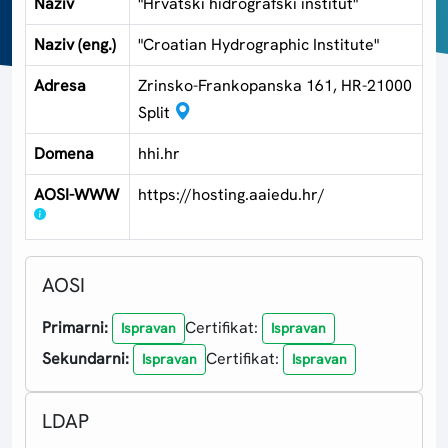
Naziv
"Hrvatski hidrografski institut"
Naziv (eng.)
"Croatian Hydrographic Institute"
Adresa
Zrinsko-Frankopanska 161, HR-21000
Split
Domena
hhi.hr
AOSI-WWW
https://hosting.aaiedu.hr/
AOSI
Primarni:
Certifikat:
Ispravan
Ispravan
Sekundarni:
Certifikat:
Ispravan
Ispravan
LDAP