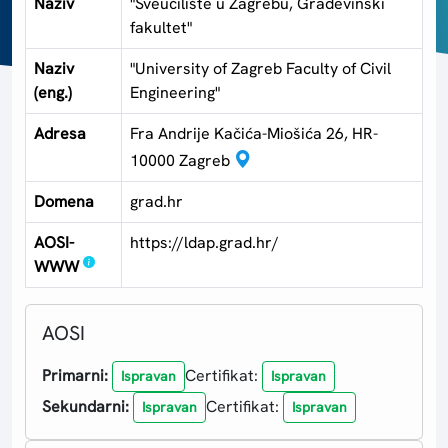
Naziv
"Sveučilište u Zagrebu, Građevinski
fakultet"
Naziv
"University of Zagreb Faculty of Civil
(eng.)
Engineering"
Adresa
Fra Andrije Kačića-Miošića 26, HR-
10000 Zagreb
Domena
grad.hr
AOSI-
https://ldap.grad.hr/
WWW
AOSI
Primarni:
Certifikat:
Ispravan
Ispravan
Sekundarni:
Certifikat:
Ispravan
Ispravan