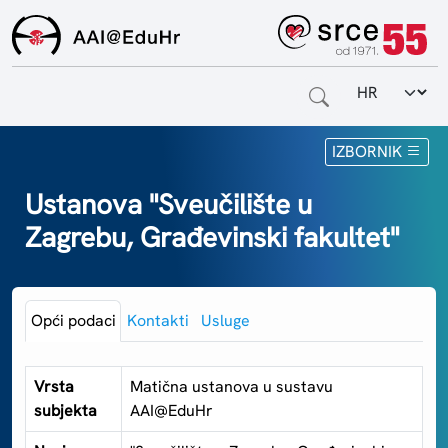
Odabir jezi
Naslovnica
IZBORNIK
Za krajnje korisnike
Ustanova "Sveučilište u
Zagrebu, Građevinski fakultet"
Za davatelje usluga
Za matične ustanove
Opći podaci
Kontakti
Usluge
O sustavu
Kontakt
Vrsta
Matična ustanova u sustavu
subjekta
AAI@EduHr