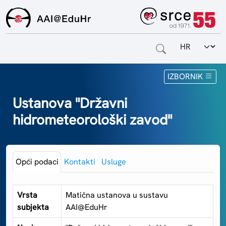
Odabir jezi
Naslovnica
IZBORNIK
Za krajnje korisnike
Ustanova "Državni
hidrometeorološki zavod"
Za davatelje usluga
Za matične ustanove
Opći podaci
Kontakti
Usluge
O sustavu
Kontakt
Vrsta
Matična ustanova u sustavu
subjekta
AAI@EduHr