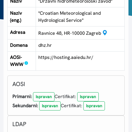
Naziv
"Državni hidrometeorološki zavod"
Naziv
"Croatian Meteorological and
(eng.)
Hydrological Service"
Adresa
Ravnice 48, HR-10000 Zagreb
Domena
dhz.hr
AOSI-
https://hosting.aaiedu.hr/
WWW
AOSI
Primarni:
Certifikat:
Ispravan
Ispravan
Sekundarni:
Certifikat:
Ispravan
Ispravan
LDAP