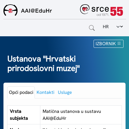
Odabir jezi
Naslovnica
IZBORNIK
Za krajnje korisnike
Ustanova "Hrvatski
prirodoslovni muzej"
Za davatelje usluga
Za matične ustanove
Opći podaci
Kontakti
Usluge
O sustavu
Kontakt
Vrsta
Matična ustanova u sustavu
subjekta
AAI@EduHr