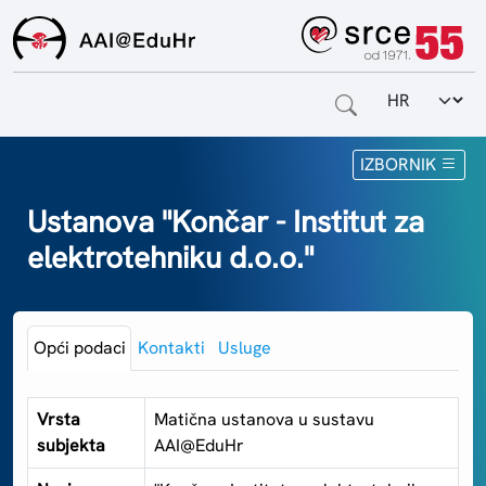
Odabir jezi
Naslovnica
IZBORNIK
Za krajnje korisnike
Ustanova "Končar - Institut za
elektrotehniku d.o.o."
Za davatelje usluga
Za matične ustanove
Opći podaci
Kontakti
Usluge
O sustavu
Kontakt
Vrsta
Matična ustanova u sustavu
subjekta
AAI@EduHr