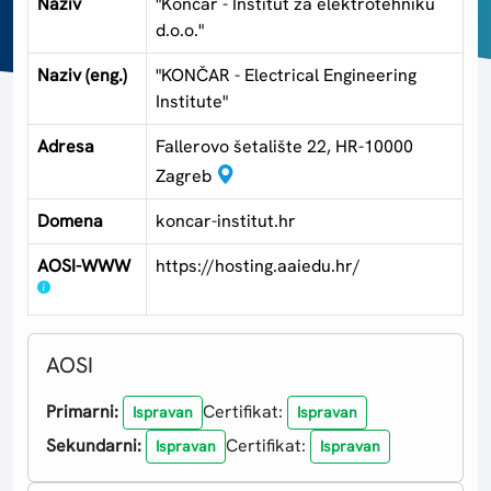
Naziv
"Končar - Institut za elektrotehniku
d.o.o."
Naziv (eng.)
"KONČAR - Electrical Engineering
Institute"
Adresa
Fallerovo šetalište 22, HR-10000
Zagreb
Domena
koncar-institut.hr
AOSI-WWW
https://hosting.aaiedu.hr/
AOSI
Primarni:
Certifikat:
Ispravan
Ispravan
Sekundarni:
Certifikat:
Ispravan
Ispravan