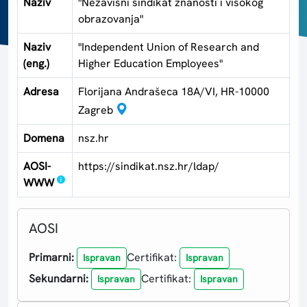
Naziv
"Nezavisni sindikat znanosti i visokog
obrazovanja"
Naziv
"Independent Union of Research and
(eng.)
Higher Education Employees"
Adresa
Florijana Andrašeca 18A/VI, HR-10000
Zagreb
Domena
nsz.hr
AOSI-
https://sindikat.nsz.hr/ldap/
WWW
AOSI
Primarni:
Certifikat:
Ispravan
Ispravan
Sekundarni:
Certifikat:
Ispravan
Ispravan