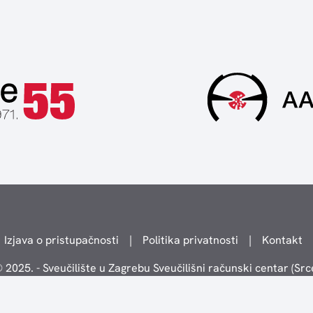
Izjava o pristupačnosti
|
Politika privatnosti
|
Kontakt
 2025. - Sveučilište u Zagrebu Sveučilišni računski centar (Src