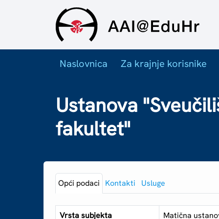
Naslovnica
Za krajnje korisnike
Ustanova "Sveučili
fakultet"
Opći podaci
Kontakti
Usluge
Vrsta subjekta
Matična ustano