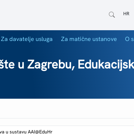
Odab
Za davatelje usluga
Za matične ustanove
O s
šte u Zagrebu, Edukacijsko
va u sustavu AAI@EduHr