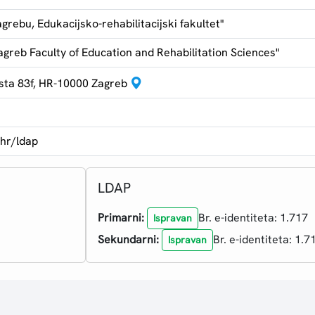
agrebu, Edukacijsko-rehabilitacijski fakultet"
Zagreb Faculty of Education and Rehabilitation Sciences"
sta 83f, HR-10000 Zagreb
.hr/ldap
LDAP
Primarni:
Br. e-identiteta: 1.717
Ispravan
Sekundarni:
Br. e-identiteta: 1.7
Ispravan