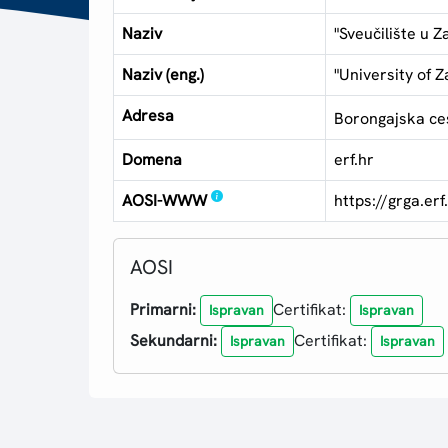
Naziv
"Sveučilište u Z
Naziv (eng.)
"University of 
Adresa
Borongajska ce
Domena
erf.hr
AOSI-WWW
https://grga.erf
AOSI
Primarni:
Certifikat:
Ispravan
Ispravan
Sekundarni:
Certifikat:
Ispravan
Ispravan