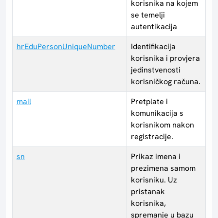
korisnika na kojem
se temelji
autentikacija
hrEduPersonUniqueNumber
Identifikacija
korisnika i provjera
jedinstvenosti
korisničkog računa.
mail
Pretplate i
komunikacija s
korisnikom nakon
registracije.
sn
Prikaz imena i
prezimena samom
korisniku. Uz
pristanak
korisnika,
spremanje u bazu