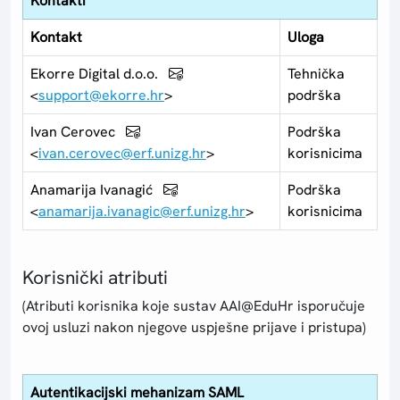
Kontakti
Kontakt
Uloga
Ekorre Digital d.o.o.
Tehnička
<
support@ekorre.hr
>
podrška
Ivan Cerovec
Podrška
<
ivan.cerovec@erf.unizg.hr
>
korisnicima
Anamarija Ivanagić
Podrška
<
anamarija.ivanagic@erf.unizg.hr
>
korisnicima
Korisnički atributi
(Atributi korisnika koje sustav AAI@EduHr isporučuje
ovoj usluzi nakon njegove uspješne prijave i pristupa)
Autentikacijski mehanizam SAML