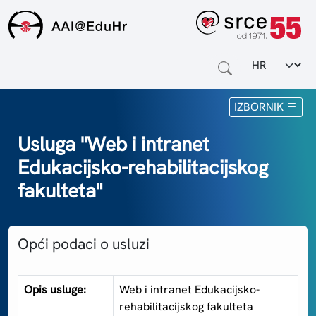
Odabir jezi
Naslovnica
IZBORNIK
Za krajnje korisnike
Usluga "Web i intranet
Edukacijsko-rehabilitacijskog
Za davatelje usluga
fakulteta"
Za matične ustanove
O sustavu
Opći podaci o usluzi
Kontakt
Opis usluge:
Web i intranet Edukacijsko-
rehabilitacijskog fakulteta