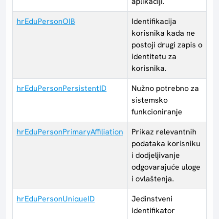
aplikaciji.
hrEduPersonOIB
Identifikacija
korisnika kada ne
postoji drugi zapis o
identitetu za
korisnika.
hrEduPersonPersistentID
Nužno potrebno za
sistemsko
funkcioniranje
hrEduPersonPrimaryAffiliation
Prikaz relevantnih
podataka korisniku
i dodjeljivanje
odgovarajuće uloge
i ovlaštenja.
hrEduPersonUniqueID
Jedinstveni
identifikator