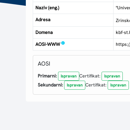
Naziv (eng.)
"Univer
Adresa
Zrinsk
Domena
kbf-st.
AOSI-WWW
https:
AOSI
Primarni:
Certifikat:
Ispravan
Ispravan
Sekundarni:
Certifikat:
Ispravan
Ispravan