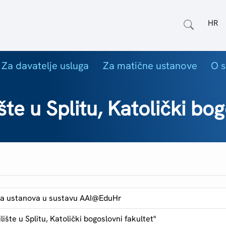
Odab
Za davatelje usluga
Za matične ustanove
O s
te u Splitu, Katolički bog
a ustanova u sustavu AAI@EduHr
lište u Splitu, Katolički bogoslovni fakultet"