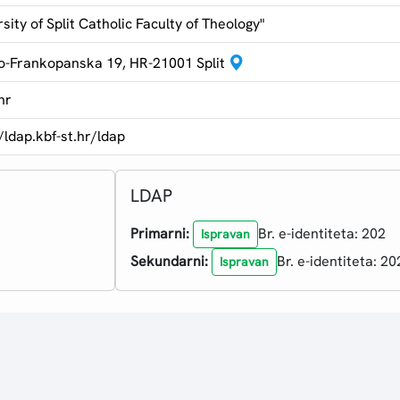
sity of Split Catholic Faculty of Theology"
o-Frankopanska 19, HR-21001 Split
hr
//ldap.kbf-st.hr/ldap
LDAP
Primarni:
Br. e-identiteta: 202
Ispravan
Sekundarni:
Br. e-identiteta: 20
Ispravan