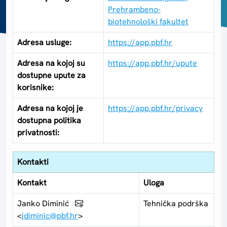
Prehrambeno-
biotehnološki fakultet
Adresa usluge:
https://app.pbf.hr
Adresa na kojoj su
https://app.pbf.hr/upute
dostupne upute za
korisnike:
Adresa na kojoj je
https://app.pbf.hr/privacy
dostupna politika
privatnosti:
Kontakti
Kontakt
Uloga
Janko Diminić
Tehnička podrška
<
jdiminic@pbf.hr
>