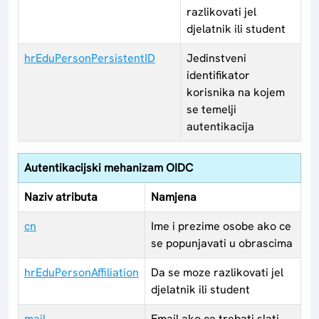
razlikovati jel
djelatnik ili student
hrEduPersonPersistentID
Jedinstveni
identifikator
korisnika na kojem
se temelji
autentikacija
Autentikacijski mehanizam OIDC
Naziv atributa
Namjena
cn
Ime i prezime osobe ako ce
se popunjavati u obrascima
hrEduPersonAffiliation
Da se moze razlikovati jel
djelatnik ili student
mail
Email ako ce trebati slati