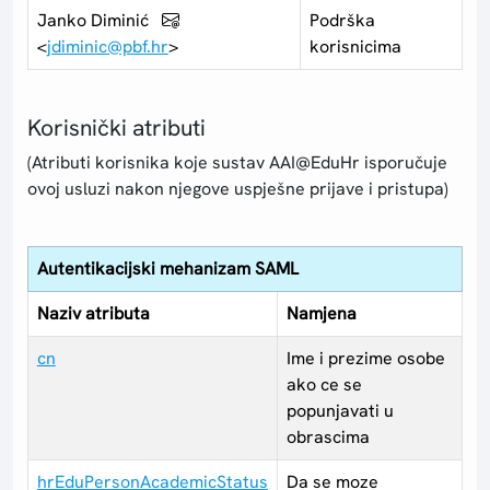
Janko Diminić
Podrška
<
jdiminic@pbf.hr
>
korisnicima
Korisnički atributi
(Atributi korisnika koje sustav AAI@EduHr isporučuje
ovoj usluzi nakon njegove uspješne prijave i pristupa)
Autentikacijski mehanizam SAML
Naziv atributa
Namjena
cn
Ime i prezime osobe
ako ce se
popunjavati u
obrascima
hrEduPersonAcademicStatus
Da se moze