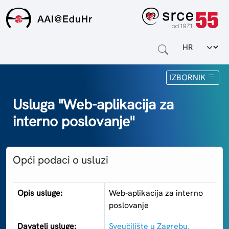
Odabir jezi
Naslovnica
IZBORNIK
Za krajnje korisnike
Usluga "Web-aplikacija za
interno poslovanje"
Za davatelje usluga
Za matične ustanove
Opći podaci o usluzi
O sustavu
Kontakt
Opis usluge:
Web-aplikacija za interno
poslovanje
Davatelj usluge:
Sveučilište u Zagrebu,