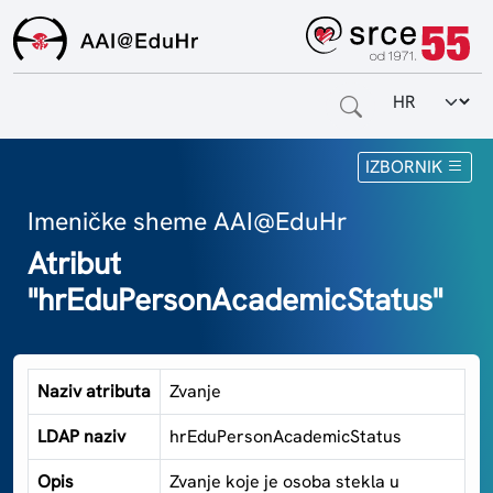
Odabir jezi
Naslovnica
IZBORNIK
Za krajnje korisnike
Imeničke sheme AAI@EduHr
Atribut
Za davatelje usluga
"hrEduPersonAcademicStatus"
Za matične ustanove
O sustavu
Naziv atributa
Zvanje
Kontakt
LDAP naziv
hrEduPersonAcademicStatus
Opis
Zvanje koje je osoba stekla u