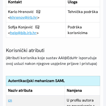
Kontakt
Uloga
Karlo Hrenović
Tehnička podrška
<
khrenov@irb.hr
>
Sofija Konjević
Podrška
<
help@bib.irb.hr
>
korisnicima
Korisnički atributi
(Atributi korisnika koje sustav AAI@EduHr isporučuje
ovoj usluzi nakon njegove uspješne prijave i pristupa)
Autentikacijski mehanizam SAML
Naziv atributa
Namjena
cn
U profilu autora
za povezivanje s