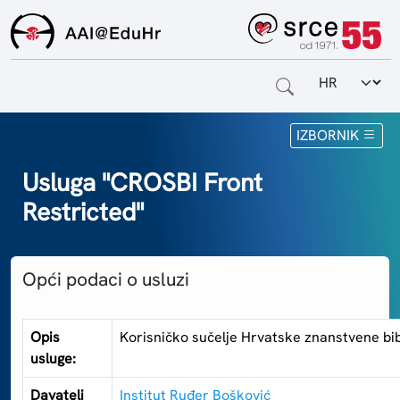
Odabir jezi
Naslovnica
IZBORNIK
Za krajnje korisnike
Usluga "CROSBI Front
Restricted"
Za davatelje usluga
Za matične ustanove
Opći podaci o usluzi
O sustavu
Kontakt
Opis
Korisničko sučelje Hrvatske znanstvene bibl
usluge:
Davatelj
Institut Ruđer Bošković