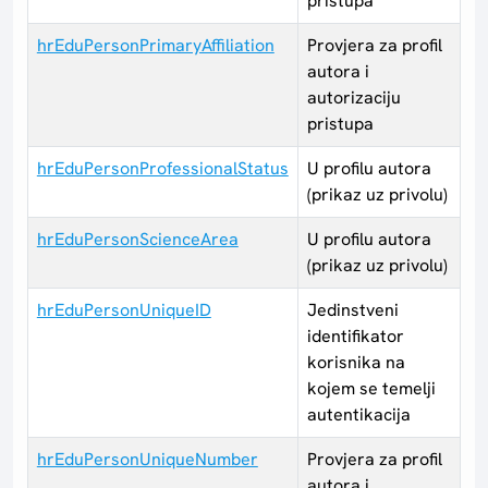
pristupa
hrEduPersonPrimaryAffiliation
Provjera za profil
autora i
autorizaciju
pristupa
hrEduPersonProfessionalStatus
U profilu autora
(prikaz uz privolu)
hrEduPersonScienceArea
U profilu autora
(prikaz uz privolu)
hrEduPersonUniqueID
Jedinstveni
identifikator
korisnika na
kojem se temelji
autentikacija
hrEduPersonUniqueNumber
Provjera za profil
autora i