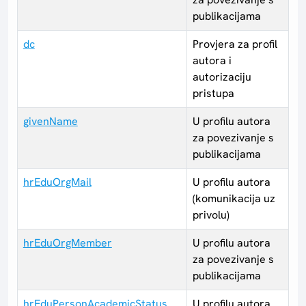
publikacijama
dc
Provjera za profil
autora i
autorizaciju
pristupa
givenName
U profilu autora
za povezivanje s
publikacijama
hrEduOrgMail
U profilu autora
(komunikacija uz
privolu)
hrEduOrgMember
U profilu autora
za povezivanje s
publikacijama
hrEduPersonAcademicStatus
U profilu autora