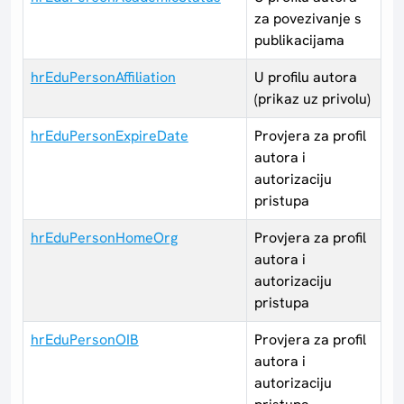
za povezivanje s
publikacijama
hrEduPersonAffiliation
U profilu autora
(prikaz uz privolu)
hrEduPersonExpireDate
Provjera za profil
autora i
autorizaciju
pristupa
hrEduPersonHomeOrg
Provjera za profil
autora i
autorizaciju
pristupa
hrEduPersonOIB
Provjera za profil
autora i
autorizaciju