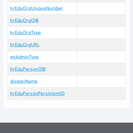
hrEduOrgUniqueNumber
hrEduOrgOIB
hrEduOrgType
hrEduOrgURL
wtAdminType
hrEduPersonOIB
displayName
hrEduPersonPersistentID