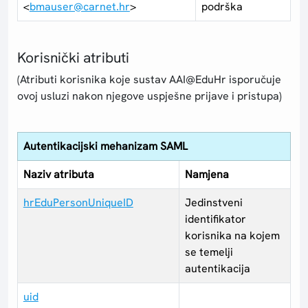
<
bmauser@carnet.hr
>
podrška
Korisnički atributi
(Atributi korisnika koje sustav AAI@EduHr isporučuje
ovoj usluzi nakon njegove uspješne prijave i pristupa)
Autentikacijski mehanizam SAML
Naziv atributa
Namjena
hrEduPersonUniqueID
Jedinstveni
identifikator
korisnika na kojem
se temelji
autentikacija
uid