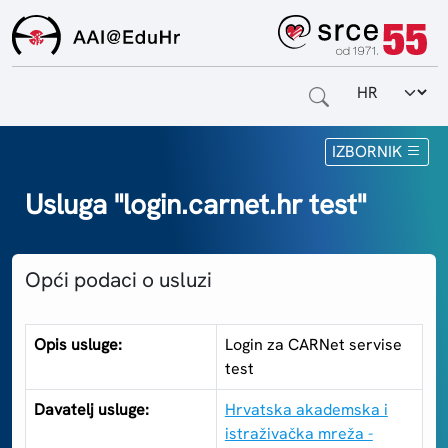
Odabir jezi
Naslovnica
IZBORNIK
Za krajnje korisnike
Usluga "login.carnet.hr test"
Za davatelje usluga
Opći podaci o usluzi
Za matične ustanove
O sustavu
Opis usluge:
Login za CARNet servise
test
Kontakt
Davatelj usluge:
Hrvatska akademska i
istraživačka mreža -