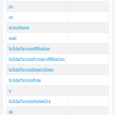
cn
sn
givenName
mail
hrEduPersonAffiliation
hrEduPersonPrimaryAffiliation
hrEduPersonExpireDate
hrEduPersonRole
o
hrEduPersonHomeOrg
dc