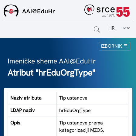
Odabir jezi
Naslovnica
IZBORNIK
Za krajnje korisnike
Imeničke sheme AAI@EduHr
Atribut "hrEduOrgType"
Za davatelje usluga
Za matične ustanove
Naziv atributa
Tip ustanove
O sustavu
LDAP naziv
hrEduOrgType
Kontakt
Opis
Tip ustanove prema
kategorizaciji MZOŠ.