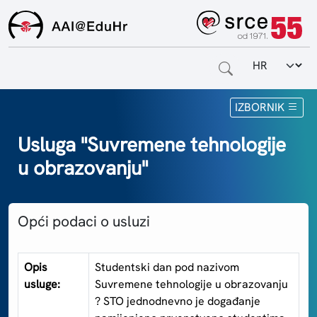
Odabir jezi
Naslovnica
IZBORNIK
Za krajnje korisnike
Usluga "Suvremene tehnologije
u obrazovanju"
Za davatelje usluga
Za matične ustanove
Opći podaci o usluzi
O sustavu
Kontakt
Opis
Studentski dan pod nazivom
usluge:
Suvremene tehnologije u obrazovanju
? STO jednodnevno je događanje