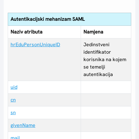
Autentikacijski mehanizam SAML
Naziv atributa
Namjena
hrEduPersonUniqueID
Jedinstveni
identifikator
korisnika na kojem
se temelji
autentikacija
uid
cn
sn
givenName
mail