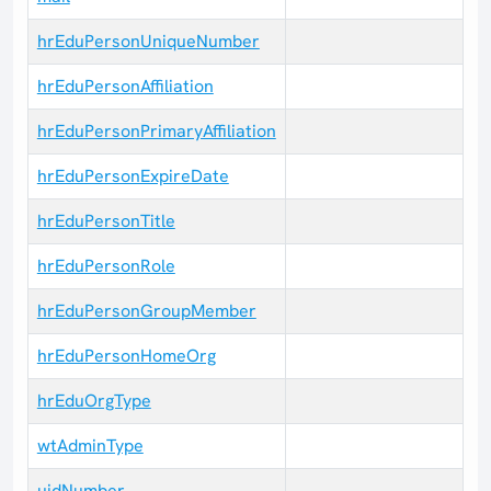
hrEduPersonUniqueNumber
hrEduPersonAffiliation
hrEduPersonPrimaryAffiliation
hrEduPersonExpireDate
hrEduPersonTitle
hrEduPersonRole
hrEduPersonGroupMember
hrEduPersonHomeOrg
hrEduOrgType
wtAdminType
uidNumber