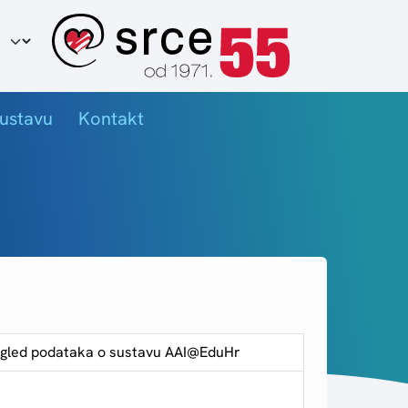
ir jezika
ustavu
Kontakt
pregled podataka o sustavu AAI@EduHr