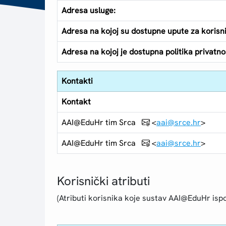
Adresa usluge:
Adresa na kojoj su dostupne upute za korisn
Adresa na kojoj je dostupna politika privatnos
Kontakti
Kontakt
AAI@EduHr tim Srca
<
aai@srce.hr
>
AAI@EduHr tim Srca
<
aai@srce.hr
>
Korisnički atributi
(Atributi korisnika koje sustav AAI@EduHr ispo