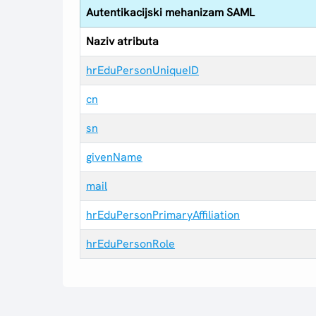
Autentikacijski mehanizam SAML
Naziv atributa
hrEduPersonUniqueID
cn
sn
givenName
mail
hrEduPersonPrimaryAffiliation
hrEduPersonRole