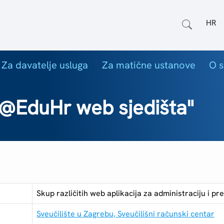
Odab
Za davatelje usluga
Za matične ustanove
O s
I@EduHr web sjedišta"
Skup različitih web aplikacija za administraciju i 
Sveučilište u Zagrebu, Sveučilišni računski centar