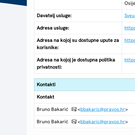
Osij
Davatelj usluge:
Sveu
Adresa usluge:
http
Adresa na kojoj su dostupne upute za
http
korisnike:
Adresa na kojoj je dostupna politika
http
privatnosti:
Kontakti
Kontakt
Bruno Bakarić
<
bbakaric@pravos.hr
>
Bruno Bakarić
<
bbakaric@pravos.hr
>