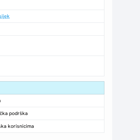
sijek
a
ička podrška
ka korisnicima