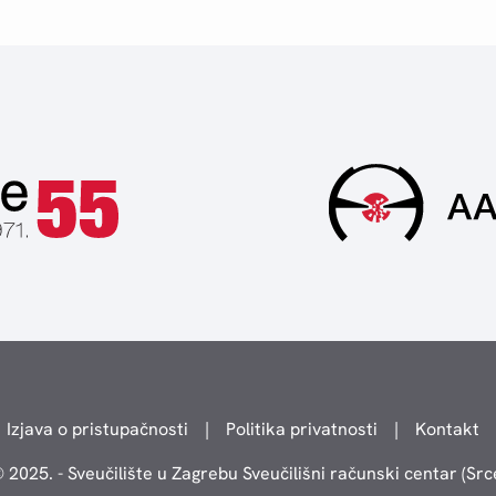
Izjava o pristupačnosti
|
Politika privatnosti
|
Kontakt
 2025. - Sveučilište u Zagrebu Sveučilišni računski centar (Src