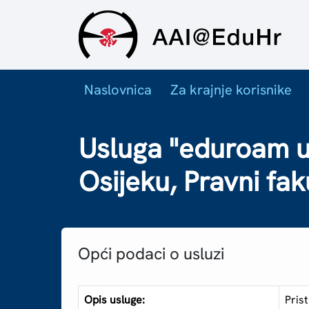
Naslovnica
Za krajnje korisnike
Usluga "eduroam us
Osijeku, Pravni fak
Opći podaci o usluzi
Opis usluge:
Pris