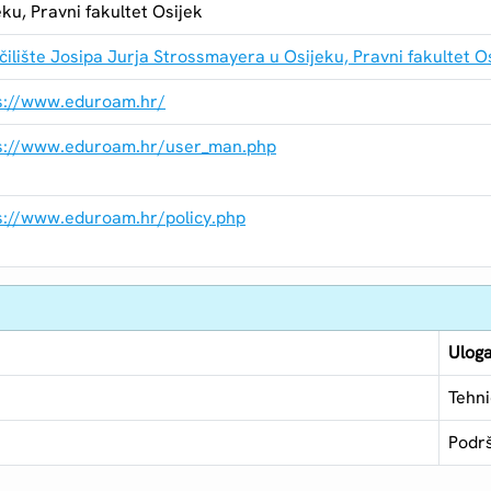
eku, Pravni fakultet Osijek
čilište Josipa Jurja Strossmayera u Osijeku, Pravni fakultet O
s://www.eduroam.hr/
s://www.eduroam.hr/user_man.php
s://www.eduroam.hr/policy.php
Ulog
Tehn
Podrš