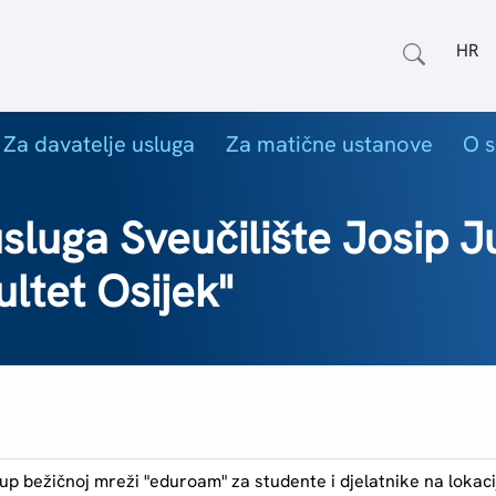
Odab
Za davatelje usluga
Za matične ustanove
O s
luga Sveučilište Josip J
ultet Osijek"
tup bežičnoj mreži "eduroam" za studente i djelatnike na lokac