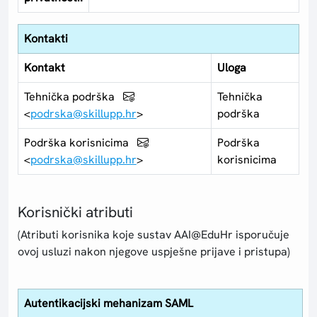
Kontakti
Kontakt
Uloga
Tehnička podrška
Tehnička
<
podrska@skillupp.hr
>
podrška
Podrška korisnicima
Podrška
<
podrska@skillupp.hr
>
korisnicima
Korisnički atributi
(Atributi korisnika koje sustav AAI@EduHr isporučuje
ovoj usluzi nakon njegove uspješne prijave i pristupa)
Autentikacijski mehanizam SAML