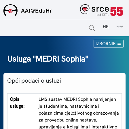
Odabir jezi
Naslovnica
IZBORNIK
Za krajnje korisnike
Usluga "MEDRI Sophia"
Za davatelje usluga
Opći podaci o usluzi
Za matične ustanove
O sustavu
Opis
LMS sustav MEDRI Sophia namijenjen
usluge:
je studentima, nastavnicima i
Kontakt
polaznicima cjeloživotnog obrazovanja
za provedbu online nastave,
upravljanje e-kolegijima i interaktivno