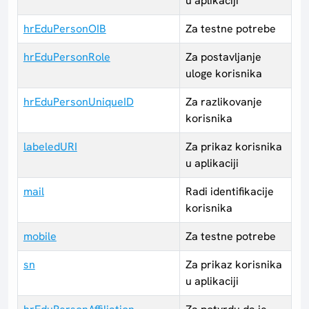
u aplikaciji
hrEduPersonOIB
Za testne potrebe
hrEduPersonRole
Za postavljanje
uloge korisnika
hrEduPersonUniqueID
Za razlikovanje
korisnika
labeledURI
Za prikaz korisnika
u aplikaciji
mail
Radi identifikacije
korisnika
mobile
Za testne potrebe
sn
Za prikaz korisnika
u aplikaciji