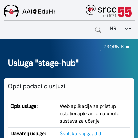
Odabir jezi
Naslovnica
IZBORNIK
Za krajnje korisnike
Usluga "stage-hub"
Za davatelje usluga
Opći podaci o usluzi
Za matične ustanove
O sustavu
Opis usluge:
Web aplikacija za pristup
ostalim aplikacijama unutar
Kontakt
sustava za učenje
Davatelj usluge:
Školska knjiga, d.d.