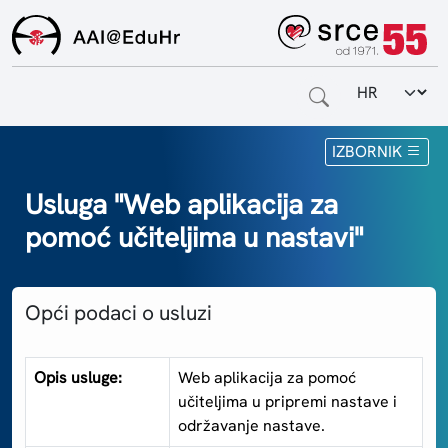
Odabir jezi
Naslovnica
IZBORNIK
Za krajnje korisnike
Usluga "Web aplikacija za
pomoć učiteljima u nastavi"
Za davatelje usluga
Za matične ustanove
Opći podaci o usluzi
O sustavu
Kontakt
Opis usluge:
Web aplikacija za pomoć
učiteljima u pripremi nastave i
održavanje nastave.