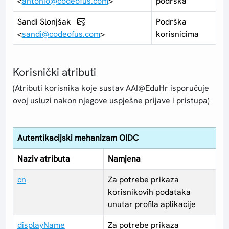
<
antonio@codeofus.com
>
podrška
Sandi Slonjšak
Podrška
<
sandi@codeofus.com
>
korisnicima
Korisnički atributi
(Atributi korisnika koje sustav AAI@EduHr isporučuje
ovoj usluzi nakon njegove uspješne prijave i pristupa)
Autentikacijski mehanizam OIDC
Naziv atributa
Namjena
cn
Za potrebe prikaza
korisnikovih podataka
unutar profila aplikacije
displayName
Za potrebe prikaza