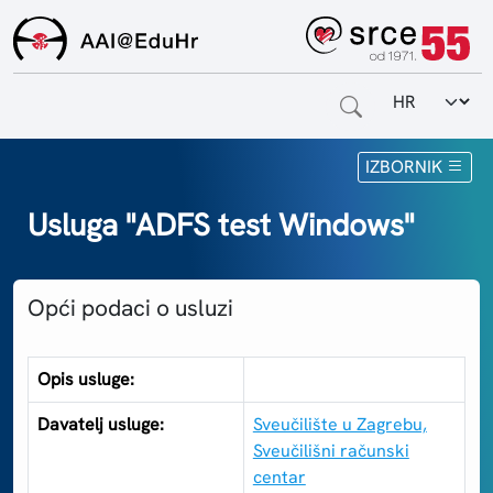
Odabir jezi
Naslovnica
IZBORNIK
Za krajnje korisnike
Usluga "ADFS test Windows"
Za davatelje usluga
Opći podaci o usluzi
Za matične ustanove
O sustavu
Opis usluge:
Kontakt
Davatelj usluge:
Sveučilište u Zagrebu,
Sveučilišni računski
centar