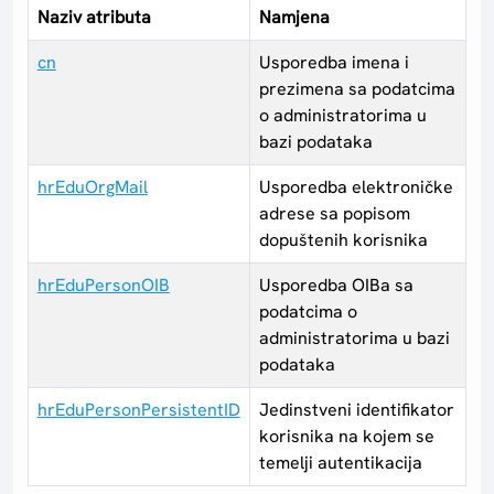
Naziv atributa
Namjena
cn
Usporedba imena i
prezimena sa podatcima
o administratorima u
bazi podataka
hrEduOrgMail
Usporedba elektroničke
adrese sa popisom
dopuštenih korisnika
hrEduPersonOIB
Usporedba OIBa sa
podatcima o
administratorima u bazi
podataka
hrEduPersonPersistentID
Jedinstveni identifikator
korisnika na kojem se
temelji autentikacija