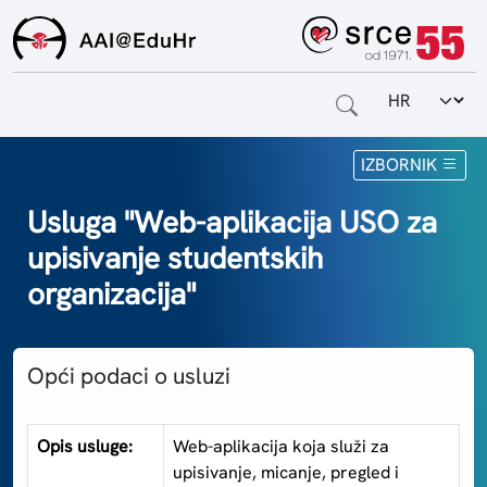
Odabir jezi
Naslovnica
IZBORNIK
Za krajnje korisnike
Usluga "Web-aplikacija USO za
upisivanje studentskih
Za davatelje usluga
organizacija"
Za matične ustanove
O sustavu
Opći podaci o usluzi
Kontakt
Opis usluge:
Web-aplikacija koja služi za
upisivanje, micanje, pregled i