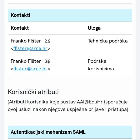
Kontakti
Kontakt
Uloga
Franko Fišter
Tehnička podrška
<
ffister@srce.hr
>
Franko Fišter
Podrška
<
ffister@srce.hr
>
korisnicima
Korisnički atributi
(Atributi korisnika koje sustav AAI@EduHr isporučuje
ovoj usluzi nakon njegove uspješne prijave i pristupa)
Autentikacijski mehanizam SAML