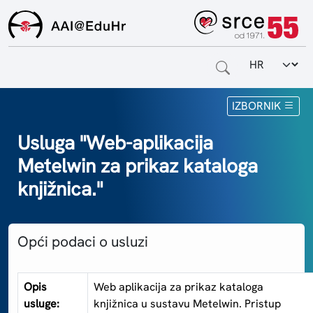
Odabir jezi
Naslovnica
IZBORNIK
Za krajnje korisnike
Usluga "Web-aplikacija
Metelwin za prikaz kataloga
Za davatelje usluga
knjižnica."
Za matične ustanove
O sustavu
Opći podaci o usluzi
Kontakt
Opis
Web aplikacija za prikaz kataloga
usluge:
knjižnica u sustavu Metelwin. Pristup