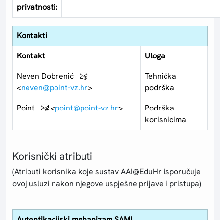
privatnosti:
Kontakti
Kontakt
Uloga
Neven Dobrenić
Tehnička
<
neven@point-vz.hr
>
podrška
Point
<
point@point-vz.hr
>
Podrška
korisnicima
Korisnički atributi
(Atributi korisnika koje sustav AAI@EduHr isporučuje
ovoj usluzi nakon njegove uspješne prijave i pristupa)
Autentikacijski mehanizam SAML