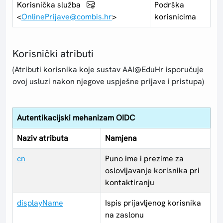
Korisnička služba
Podrška
<
OnlinePrijave@combis.hr
>
korisnicima
Korisnički atributi
(Atributi korisnika koje sustav AAI@EduHr isporučuje
ovoj usluzi nakon njegove uspješne prijave i pristupa)
Autentikacijski mehanizam OIDC
Naziv atributa
Namjena
cn
Puno ime i prezime za
oslovljavanje korisnika pri
kontaktiranju
displayName
Ispis prijavljenog korisnika
na zaslonu