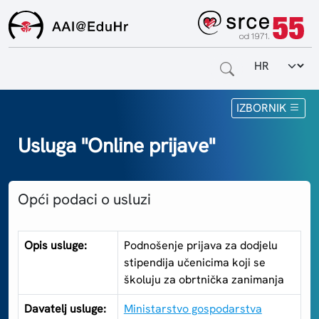
Odabir jezi
Naslovnica
IZBORNIK
Za krajnje korisnike
Usluga "Online prijave"
Za davatelje usluga
Opći podaci o usluzi
Za matične ustanove
O sustavu
Opis usluge:
Podnošenje prijava za dodjelu
stipendija učenicima koji se
Kontakt
školuju za obrtnička zanimanja
Davatelj usluge:
Ministarstvo gospodarstva