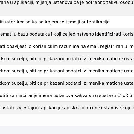
irana u aplikaciji, mijenja ustanovu pa je potrebno takvu osob
ifikator korisnika na kojem se temelji autentikacija
remati u bazu podataka i koji ce jedinstveno identificirati koris
ati obavijesti o korisnickim racunima na email registriran u 
kom sucelju, biti ce prikazani podatci iz imenika maticne ust
kom sucelju, biti ce prikazani podatci iz imenika maticne ust
kom sucelju, biti ce prikazani podatci iz imenika maticne ust
ristiti za mapiranje imena ustanova kakva su u sustavu CroRIS
pustati izvjestajnoj aplikaciji kao skraceno ime ustanove koji c