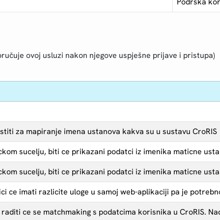
Podrška kor
ručuje ovoj usluzi nakon njegove uspješne prijave i pristupa)
ristiti za mapiranje imena ustanova kakva su u sustavu CroRIS
kom sucelju, biti ce prikazani podatci iz imenika maticne ust
kom sucelju, biti ce prikazani podatci iz imenika maticne ust
ici ce imati razlicite uloge u samoj web-aplikaciji pa je potrebno
raditi ce se matchmaking s podatcima korisnika u CroRIS. Nada