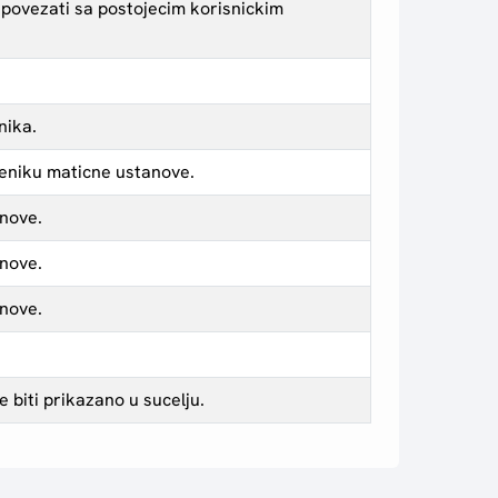
u povezati sa postojecim korisnickim
nika.
imeniku maticne ustanove.
anove.
anove.
anove.
e biti prikazano u sucelju.