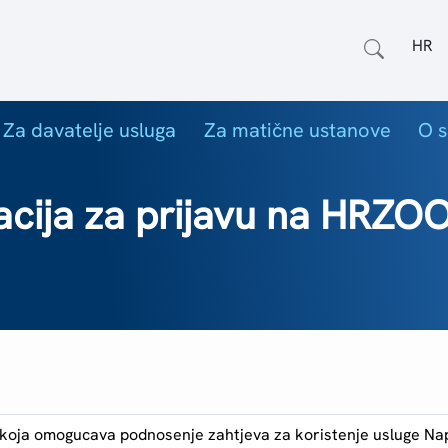
Odab
Za davatelje usluga
Za matične ustanove
O s
cija za prijavu na HRZOO
 koja omogucava podnosenje zahtjeva za koristenje usluge Na