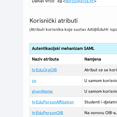
Daniel Vrcic
<
dvrcic@srce.hr
>
Korisnički atributi
(Atributi korisnika koje sustav AAI@EduHr ispo
Autentikacijski mehanizam SAML
Naziv atributa
Namjena
hrEduOrgOIB
Atribut ce se ko
cn
U samom korisnic
givenName
U samom korisnic
hrEduPersonAffiliation
Studenti i djelatn
hrEduPersonOIB
Na osnovu OIB-a, 