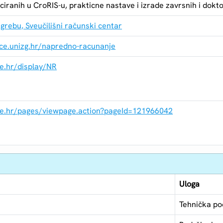
iciranih u CroRIS-u, prakticne nastave i izrade zavrsnih i dokt
agrebu, Sveučilišni računski centar
ce.unizg.hr/napredno-racunanje
ce.hr/display/NR
rce.hr/pages/viewpage.action?pageId=121966042
Uloga
Tehnička p