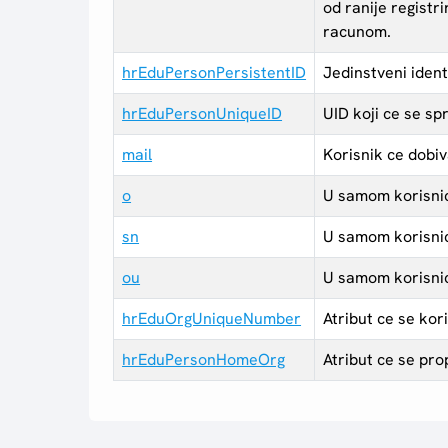
od ranije registr
racunom.
hrEduPersonPersistentID
Jedinstveni ident
hrEduPersonUniqueID
UID koji ce se sp
mail
Korisnik ce dobiv
o
U samom korisnic
sn
U samom korisnic
ou
U samom korisnic
hrEduOrgUniqueNumber
Atribut ce se ko
hrEduPersonHomeOrg
Atribut ce se pro