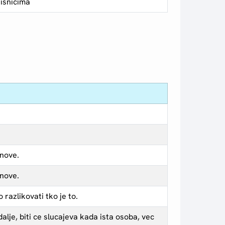
isnicima
anove.
anove.
 razlikovati tko je to.
lje, biti ce slucajeva kada ista osoba, vec