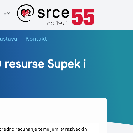
ir jezika
ustavu
Kontakt
 resurse Supek i
predno racunanje temeljem istrazivackih