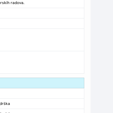
orskih radova.
odrška