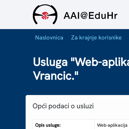
Naslovnica
Za krajnje korisnike
Usluga "Web-aplika
Vrancic."
Opći podaci o usluzi
Opis usluge:
Web-aplikacija