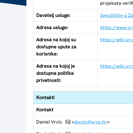
projekata verif
Davatelj usluge:
Sveučilište u Z
Adresa usluge:
https://www.sr
Adresa na kojoj su
https://wiki.sr
dostupne upute za
korisnike:
Adresa na kojoj je
https://wiki.s
dostupna politika
privatnosti:
Kontakti
Kontakt
Daniel Vrcic
<
dvrcic@srce.hr
>