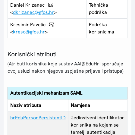
Daniel Krizanec
Tehnička
<
dkrizanec@gfos.hr
>
podrška
Kresimir Pavelic
Podrška
<
kreso@gfos.hr
>
korisnicima
Korisnički atributi
(Atributi korisnika koje sustav AAI@EduHr isporučuje
ovoj usluzi nakon njegove uspješne prijave i pristupa)
Autentikacijski mehanizam SAML
Naziv atributa
Namjena
hrEduPersonPersistentID
Jedinstveni identifikator
korisnika na kojem se
temelji autentikacija