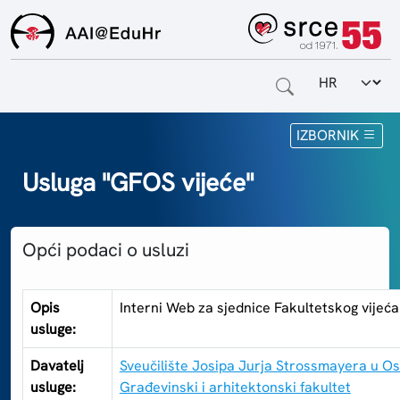
Odabir jezi
Naslovnica
IZBORNIK
Za krajnje korisnike
Usluga "GFOS vijeće"
Za davatelje usluga
Opći podaci o usluzi
Za matične ustanove
O sustavu
Opis
Interni Web za sjednice Fakultetskog vijeća
usluge:
Kontakt
Davatelj
Sveučilište Josipa Jurja Strossmayera u Os
usluge:
Građevinski i arhitektonski fakultet