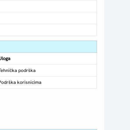
Uloga
Tehnička podrška
Podrška korisnicima