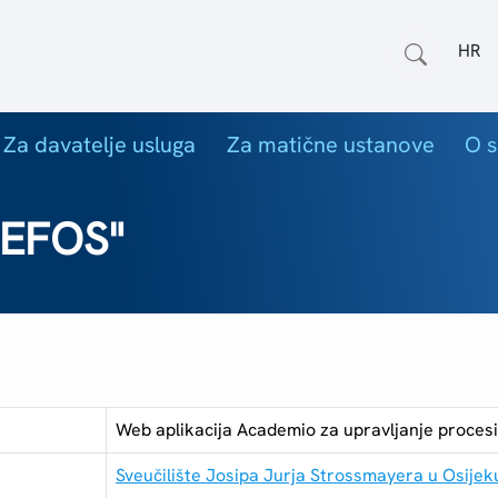
Odab
Za davatelje usluga
Za matične ustanove
O s
 EFOS"
Web aplikacija Academio za upravljanje procesi
Sveučilište Josipa Jurja Strossmayera u Osijek