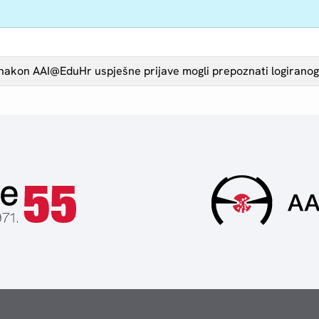
nakon AAI@EduHr uspješne prijave mogli prepoznati logiranog u