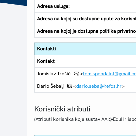
Adresa usluge:
Adresa na kojoj su dostupne upute za korisn
Adresa na kojoj je dostupna politika privatnos
Kontakti
Kontakt
Tomislav Trošić
<
tom.spendalot@gmail.c
Dario Šebalj
<
dario.sebalj@efos.hr
>
Korisnički atributi
(Atributi korisnika koje sustav AAI@EduHr ispo