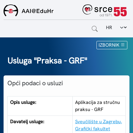
Odabir jezi
Naslovnica
IZBORNIK
Za krajnje korisnike
Usluga "Praksa - GRF"
Za davatelje usluga
Opći podaci o usluzi
Za matične ustanove
O sustavu
Opis usluge:
Aplikacija za stručnu
praksu - GRF
Kontakt
Davatelj usluge:
Sveučilište u Zagrebu,
Grafički fakultet