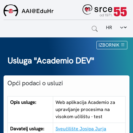
Odabir jezi
Naslovnica
IZBORNIK
Za krajnje korisnike
Usluga "Academio DEV"
Za davatelje usluga
Opći podaci o usluzi
Za matične ustanove
O sustavu
Opis usluge:
Web aplikacija Academio za
upravljanje procesima na
Kontakt
visokom učilištu - test
Davatelj usluge:
Sveučilište Josipa Jurja