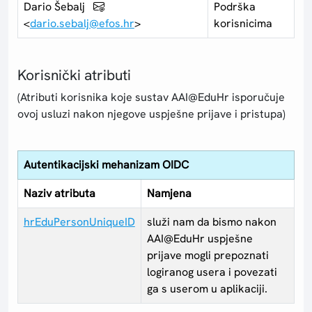
Dario Šebalj
Podrška
<
dario.sebalj@efos.hr
>
korisnicima
Korisnički atributi
(Atributi korisnika koje sustav AAI@EduHr isporučuje
ovoj usluzi nakon njegove uspješne prijave i pristupa)
Autentikacijski mehanizam OIDC
Naziv atributa
Namjena
hrEduPersonUniqueID
služi nam da bismo nakon
AAI@EduHr uspješne
prijave mogli prepoznati
logiranog usera i povezati
ga s userom u aplikaciji.