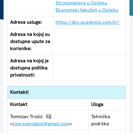
Strossmayera u Osijeku
Ekonomski fakultet u Osijeku
Adresa usluge:
https://dev.academio.com.hr/
Adresa na kojoj su
dostupne upute za
korisnike:
Adresa na kojoj je
dostupna politika
privatnosti:
Kontakti
Kontakt
Uloga
Tomislav Trošić
Tehnička
<
tom.spendalot@gmail.com
>
podrška