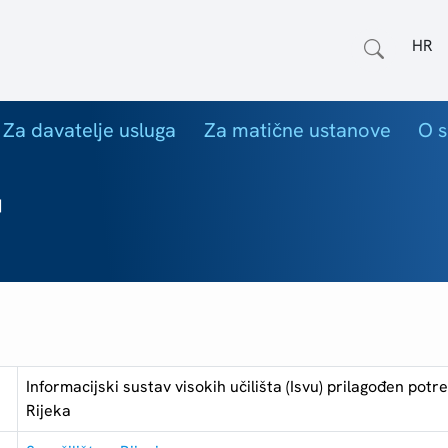
Odab
Za davatelje usluga
Za matične ustanove
O s
"
Informacijski sustav visokih učilišta (Isvu) prilagođen po
Rijeka