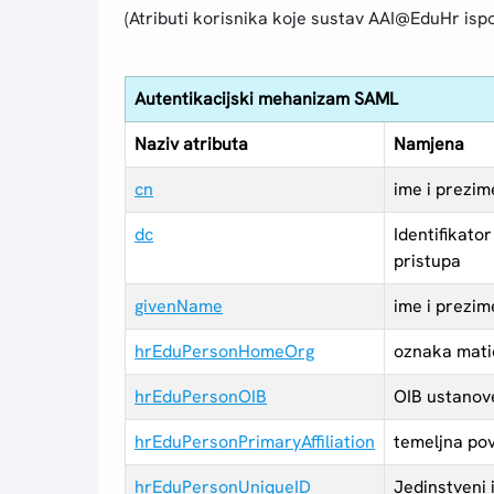
(Atributi korisnika koje sustav AAI@EduHr ispo
Autentikacijski mehanizam SAML
Naziv atributa
Namjena
cn
ime i prezim
dc
Identifikator
pristupa
givenName
ime i prezim
hrEduPersonHomeOrg
oznaka matič
hrEduPersonOIB
OIB ustanove
hrEduPersonPrimaryAffiliation
temeljna pov
hrEduPersonUniqueID
Jedinstveni 