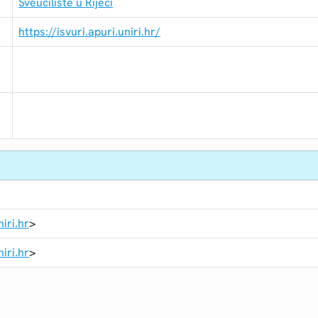
Sveučilište u Rijeci
https://isvuri.apuri.uniri.hr/
iri.hr
>
iri.hr
>