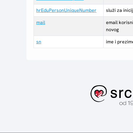
hrEduPersonUniqueNumber
služi za ini
mail
email korisn
novog
sn
ime i prezim