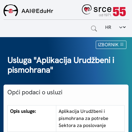
Odabir jezi
Naslovnica
IZBORNIK
Za krajnje korisnike
Usluga "Aplikacija Urudžbeni i
pismohrana"
Za davatelje usluga
Za matične ustanove
Opći podaci o usluzi
O sustavu
Kontakt
Opis usluge:
Aplikacija Urudžbeni i
pismohrana za potrebe
Sektora za poslovanje