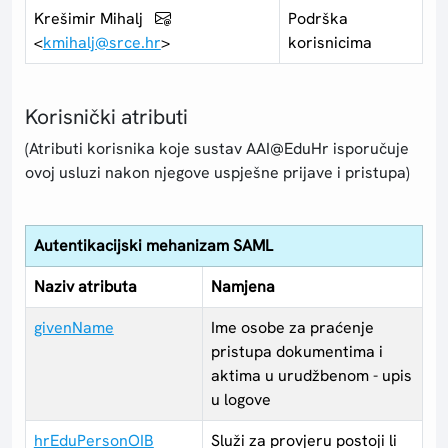
Krešimir Mihalj
Podrška
<
kmihalj@srce.hr
>
korisnicima
Korisnički atributi
(Atributi korisnika koje sustav AAI@EduHr isporučuje
ovoj usluzi nakon njegove uspješne prijave i pristupa)
Autentikacijski mehanizam SAML
Naziv atributa
Namjena
givenName
Ime osobe za praćenje
pristupa dokumentima i
aktima u urudžbenom - upis
u logove
hrEduPersonOIB
Služi za provjeru postoji li