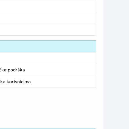
a
čka podrška
ka korisnicima