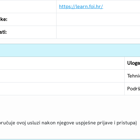
https://learn.foi.hr/
ike:
ti:
Ulog
Tehni
Podrš
ručuje ovoj usluzi nakon njegove uspješne prijave i pristupa)