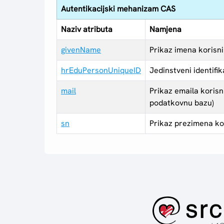
Autentikacijski mehanizam CAS
Naziv atributa
Namjena
givenName
Prikaz imena korisn
hrEduPersonUniqueID
Jedinstveni identifi
mail
Prikaz emaila korisn
podatkovnu bazu)
sn
Prikaz prezimena ko