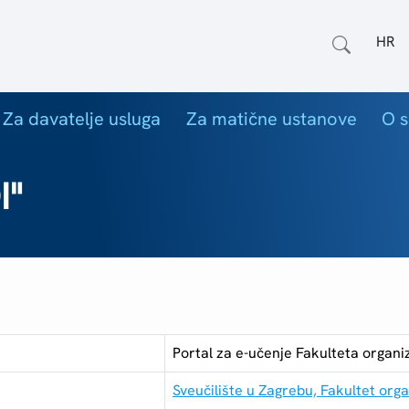
Odab
Za davatelje usluga
Za matične ustanove
O s
I"
Portal za e-učenje Fakulteta organiz
Sveučilište u Zagrebu, Fakultet orga