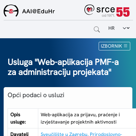
Odabir jezi
Naslovnica
IZBORNIK
Za krajnje korisnike
Usluga "Web-aplikacija PMF-a
za administraciju projekata"
Za davatelje usluga
Za matične ustanove
Opći podaci o usluzi
O sustavu
Kontakt
Opis
Web-aplikacija za prijavu, praćenje i
usluge:
izvještavanje projektnih aktivnosti
Davatelj
Sveučilište u Zagrebu, Prirodoslovno-