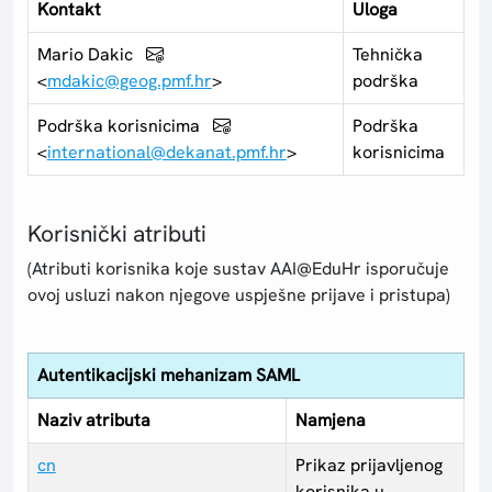
Kontakt
Uloga
Mario Dakic
Tehnička
<
mdakic@geog.pmf.hr
>
podrška
Podrška korisnicima
Podrška
<
international@dekanat.pmf.hr
>
korisnicima
Korisnički atributi
(Atributi korisnika koje sustav AAI@EduHr isporučuje
ovoj usluzi nakon njegove uspješne prijave i pristupa)
Autentikacijski mehanizam SAML
Naziv atributa
Namjena
cn
Prikaz prijavljenog
korisnika u