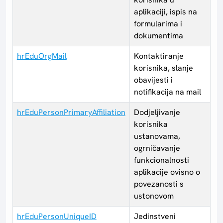
aplikaciji, ispis na
formularima i
dokumentima
hrEduOrgMail
Kontaktiranje
korisnika, slanje
obavijesti i
notifikacija na mail
hrEduPersonPrimaryAffiliation
Dodjeljivanje
korisnika
ustanovama,
ogrničavanje
funkcionalnosti
aplikacije ovisno o
povezanosti s
ustonovom
hrEduPersonUniqueID
Jedinstveni