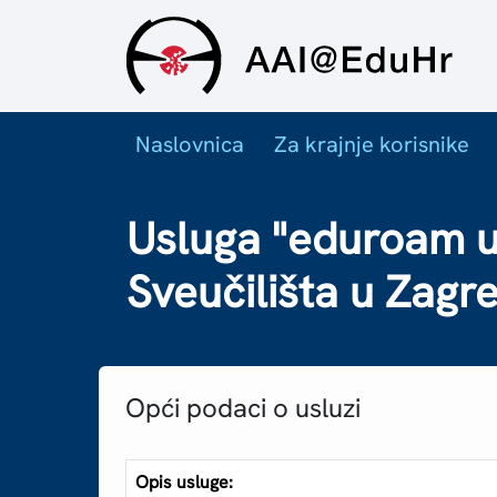
Naslovnica
Za krajnje korisnike
Usluga "eduroam u
Sveučilišta u Zagr
Opći podaci o usluzi
Opis usluge: