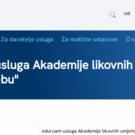
Odab
Za davatelje usluga
Za matične ustanove
O s
sluga Akademije likovnih
ebu"
eduroam usluga Akademije likovnih umjetno