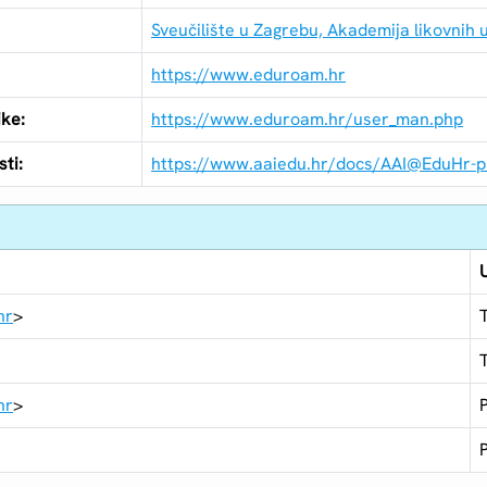
Sveučilište u Zagrebu, Akademija likovnih 
https://www.eduroam.hr
ike:
https://www.eduroam.hr/user_man.php
ti:
https://www.aaiedu.hr/docs/AAI@EduHr-pra
hr
>
hr
>