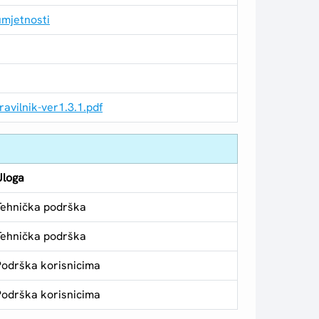
umjetnosti
vilnik-ver1.3.1.pdf
Uloga
Tehnička podrška
Tehnička podrška
Podrška korisnicima
Podrška korisnicima