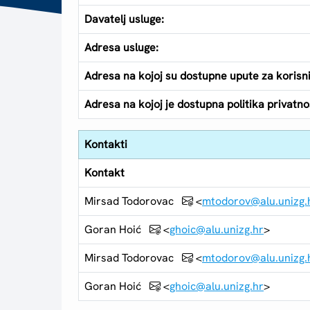
Davatelj usluge:
Adresa usluge:
Adresa na kojoj su dostupne upute za korisn
Adresa na kojoj je dostupna politika privatnos
Kontakti
Kontakt
Mirsad Todorovac
<
mtodorov@alu.unizg.
Goran Hoić
<
ghoic@alu.unizg.hr
>
Mirsad Todorovac
<
mtodorov@alu.unizg.
Goran Hoić
<
ghoic@alu.unizg.hr
>