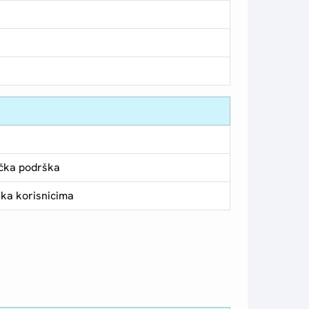
a
čka podrška
ka korisnicima