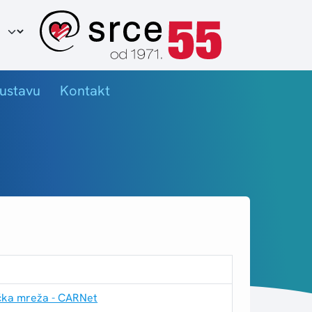
ir jezika
ustavu
Kontakt
čka mreža - CARNet