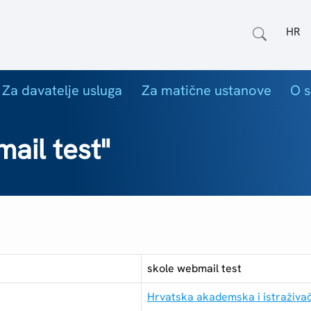
Odab
Za davatelje usluga
Za matične ustanove
O s
ail test"
skole webmail test
Hrvatska akademska i istraživa