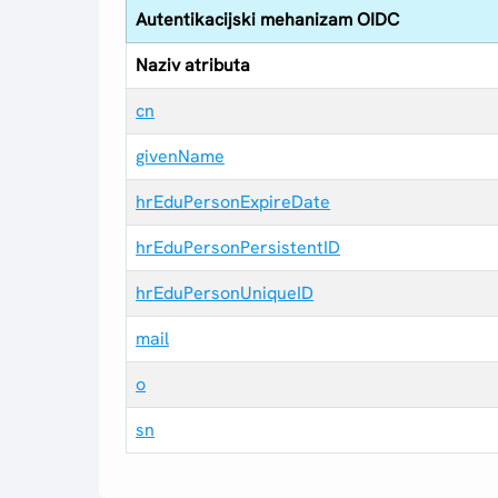
Autentikacijski mehanizam OIDC
Naziv atributa
cn
givenName
hrEduPersonExpireDate
hrEduPersonPersistentID
hrEduPersonUniqueID
mail
o
sn