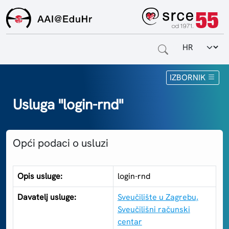
Odabir jezi
Naslovnica
IZBORNIK
Za krajnje korisnike
Usluga "login-rnd"
Za davatelje usluga
Opći podaci o usluzi
Za matične ustanove
O sustavu
Opis usluge:
login-rnd
Kontakt
Davatelj usluge:
Sveučilište u Zagrebu,
Sveučilišni računski
centar